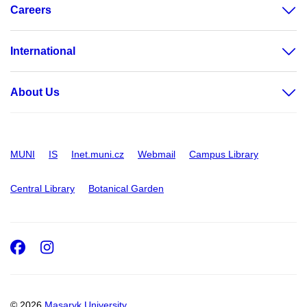
Careers
International
About Us
MUNI
IS
Inet.muni.cz
Webmail
Campus Library
Central Library
Botanical Garden
Facebook
Instagram
© 2026
Masaryk University