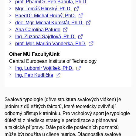
prof. PharmDr. Petr Babula, Ph.D.
Mgr. Tomáš Hlinský, Ph.D.
PaedDr. Michal Hrubý, PhD.
doc. Mgr. Michal Kumstát, Ph.D.
Ana Carolina Paludo
Ing. Zuzana Sajdlová, Ph.D.
prof. Mgr. Marián Vanderka, PhD.
Other MU Faculty/Unit
Central European Institute of Technology
Ing. Lubomír Vojtíšek, PhD.
Ing. Petr Kudlička
Svalová typologie (dříve struktura svalových vláken) je
jedním z důležitých faktorů, které teoreticky ovlivňují
odborný přístup k tréninku. Pro vrcholový sport je typologie
důležitá z hlediska strategie periodizace a plánování
a taktické přípravy. Dále pak dle posledních poznatků
může být použita u cílené nutrice. Diagnostika svalové