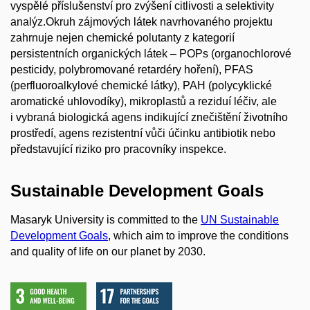
vyspělé příslušenství pro zvýšení citlivosti a selektivity
analýz.Okruh zájmových látek navrhovaného projektu
zahrnuje nejen chemické polutanty z kategorií
persistentních organických látek – POPs (organochlorové
pesticidy, polybromované retardéry hoření), PFAS
(perfluoroalkylové chemické látky), PAH (polycyklické
aromatické uhlovodíky), mikroplastů a reziduí léčiv, ale
i vybraná biologická agens indikující znečištění životního
prostředí, agens rezistentní vůči účinku antibiotik nebo
představující riziko pro pracovníky inspekce.
Sustainable Development Goals
Masaryk University is committed to the
UN Sustainable
Development Goals
, which aim to improve the conditions
and quality of life on our planet by 2030.