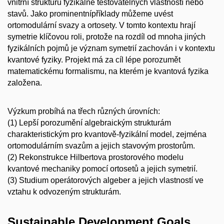
vnitřní strukturu fyzikálně testovatelných vlastností nebo
stavů. Jako prominentnípříklady můžeme uvést
ortomodulární svazy a ortosety. V tomto kontextu hrají
symetrie klíčovou roli, protože na rozdíl od mnoha jiných
fyzikálních pojmů je význam symetrií zachován i v kontextu
kvantové fyziky. Projekt má za cíl lépe porozumět
matematickému formalismu, na kterém je kvantová fyzika
založena.
Výzkum probíhá na třech různých úrovních:
(1) Lepší porozumění algebraickým strukturám
charakteristickým pro kvantově-fyzikální model, zejména
ortomodulárním svazům a jejich stavovým prostorům.
(2) Rekonstrukce Hilbertova prostorového modelu
kvantové mechaniky pomocí ortosetů a jejich symetrií.
(3) Studium operátorových algeber a jejich vlastností ve
vztahu k odvozeným strukturám.
Sustainable Development Goals