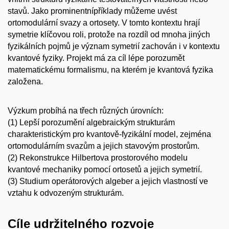
stavů. Jako prominentnípříklady můžeme uvést
ortomodulární svazy a ortosety. V tomto kontextu hrají
symetrie klíčovou roli, protože na rozdíl od mnoha jiných
fyzikálních pojmů je význam symetrií zachován i v kontextu
kvantové fyziky. Projekt má za cíl lépe porozumět
matematickému formalismu, na kterém je kvantová fyzika
založena.
Výzkum probíhá na třech různých úrovních:
(1) Lepší porozumění algebraickým strukturám
charakteristickým pro kvantově-fyzikální model, zejména
ortomodulárním svazům a jejich stavovým prostorům.
(2) Rekonstrukce Hilbertova prostorového modelu
kvantové mechaniky pomocí ortosetů a jejich symetrií.
(3) Studium operátorových algeber a jejich vlastností ve
vztahu k odvozeným strukturám.
Cíle udržitelného rozvoje