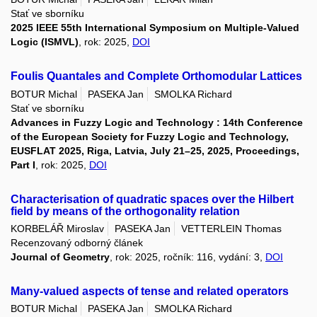
Stať ve sborníku
2025 IEEE 55th International Symposium on Multiple-Valued
Logic (ISMVL)
, rok: 2025,
DOI
Foulis Quantales and Complete Orthomodular Lattices
BOTUR Michal
PASEKA Jan
SMOLKA Richard
Stať ve sborníku
Advances in Fuzzy Logic and Technology : 14th Conference
of the European Society for Fuzzy Logic and Technology,
EUSFLAT 2025, Riga, Latvia, July 21–25, 2025, Proceedings,
Part I
, rok: 2025,
DOI
Characterisation of quadratic spaces over the Hilbert
field by means of the orthogonality relation
KORBELÁŘ Miroslav
PASEKA Jan
VETTERLEIN Thomas
Recenzovaný odborný článek
Journal of Geometry
, rok: 2025, ročník: 116, vydání: 3,
DOI
Many-valued aspects of tense and related operators
BOTUR Michal
PASEKA Jan
SMOLKA Richard