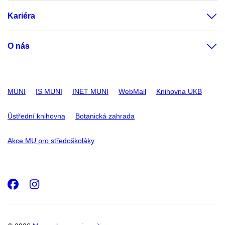
Kariéra
O nás
MUNI
IS MUNI
INET MUNI
WebMail
Knihovna UKB
Ústřední knihovna
Botanická zahrada
Akce MU pro středoškoláky
Facebook
Instagram