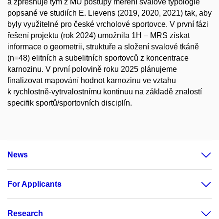
a zpřesňuje tým z MU postupy měření svalové typologie
popsané ve studiích E. Lievens (2019, 2020, 2021) tak, aby
byly využitelné pro české vrcholové sportovce. V první fázi
řešení projektu (rok 2024) umožnila 1H – MRS získat
informace o geometrii, struktuře a složení svalové tkáně
(n=48) elitních a subelitních sportovců z koncentrace
karnozinu. V první polovině roku 2025 plánujeme
finalizovat mapování hodnot karnozinu ve vztahu
k rychlostně-vytrvalostnímu kontinuu na základě znalostí
specifik sportů/sportovních disciplín.
News
For Applicants
Research