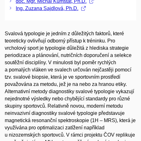
doc. Mgr. Michal Kumstát, Ph.D.
Ing. Zuzana Sajdlová, Ph.D.
Svalová typologie je jedním z důležitých faktorů, které
teoreticky ovlivňují odborný přístup k tréninku. Pro
vrcholový sport je typologie důležitá z hlediska strategie
periodizace a plánování, nutričních doporučení a selekce
soutěžní disciplíny. V minulosti byl poměr rychlých
a pomalých vláken ve svalech určován nejčastěji pomocí
tzv. svalové biopsie, která je ve sportovním prostředí
považována za metodu, jež je na nebo za hranou etiky.
Alternativní metody diagnostiky svalové typologie vykazují
nejednotné výsledky nebo chybějící standardy pro různé
skupiny sportovců. Relativně novou, moderní metodu
neinvazivní diagnostiky svalové typologie představuje
magnetická resonanční spektroskopie (1H – MRS), která je
využívána pro optimalizaci zatížení například
u nizozemských sportovců. V rámci projektu ČOV replikuje