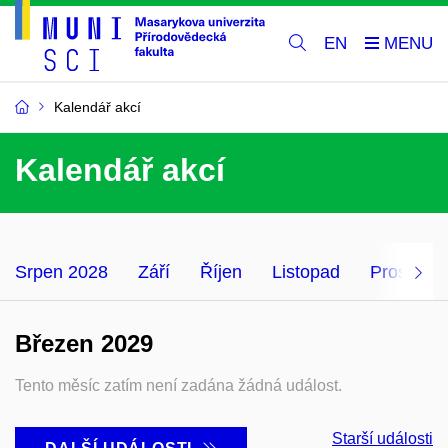
EN
Kalendář akcí
Kalendář akcí
Srpen 2028
Září
Říjen
Listopad
Prosinec
Březen 2029
Tento měsíc zatím není zadána žádná událost.
Starší události