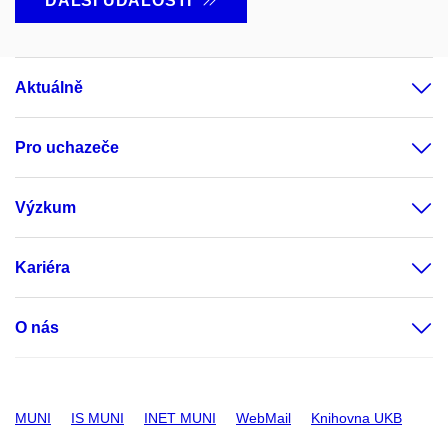
DALŠÍ UDÁLOSTI
Aktuálně
Pro uchazeče
Výzkum
Kariéra
O nás
MUNI
IS MUNI
INET MUNI
WebMail
Knihovna UKB