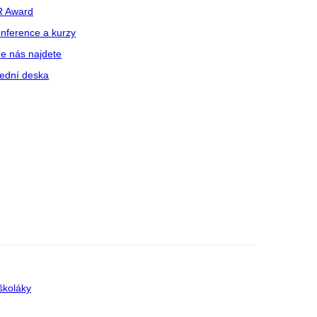
R Award
nference a kurzy
e nás najdete
ední deska
školáky