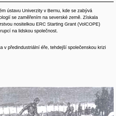
ém ústavu Univerzity v Bernu, kde se zabývá
atologií se zaměřením na severské země. Získala
 čerstvou nositelkou ERC Starting Grant (VolCOPE)
pcí na lidskou společnost.
v předindustriální éře, tehdejší společenskou krizi