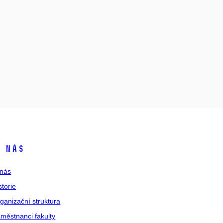
 nás
nás
storie
ganizační struktura
městnanci fakulty