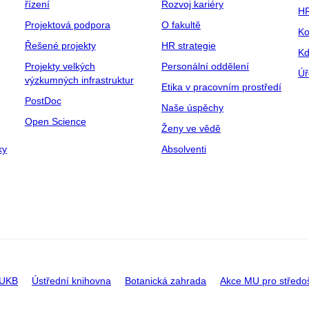
řízení
Rozvoj kariéry
H
Projektová podpora
O fakultě
Ko
Řešené projekty
HR strategie
Kd
Projekty velkých
Personální oddělení
Úř
výzkumných infrastruktur
Etika v pracovním prostředí
PostDoc
Naše úspěchy
Open Science
Ženy ve vědě
ky
Absolventi
 UKB
Ústřední knihovna
Botanická zahrada
Akce MU pro středo