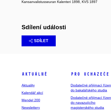
Kansanvalistusseuran Kalenteri 1898, KVS 1897
Sdílení události
SDÍLET
Aktuálně
Pro uchazeče
Aktuality
Dodatečné přijímací řízen
do bakalářského studia
Kalendář akcí
Dodatečné přijímací řízen
Mendel 200
do navazujícího
Newslettery
magisterského studia