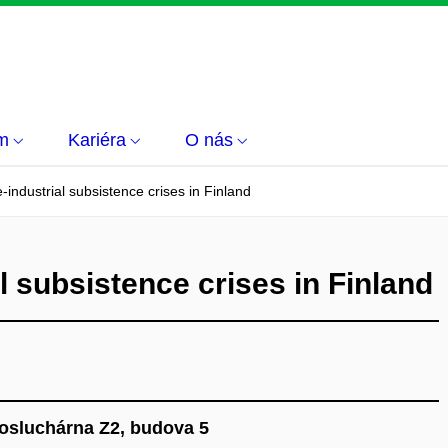
m
Kariéra
O nás
-industrial subsistence crises in Finland
l subsistence crises in Finland
posluchárna Z2, budova 5