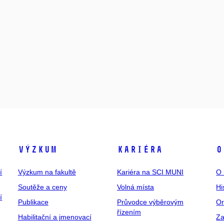
Výzkum
Kariéra
O
í
Výzkum na fakultě
Kariéra na SCI MUNI
O 
Soutěže a ceny
Volná místa
Hi
í
Publikace
Průvodce výběrovým
Or
řízením
Habilitační a jmenovací
Za