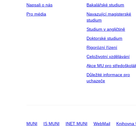
Napsali o nás
Bakalářské studium
Pro média
Navazující magisterské
studium
Studium v angličtině
Doktorské studium
Rigorózní řízení
Celoživotní vzdělávání
Akce MU pro středoškolá
Důležité informace pro
uchazeče
MUNI
IS MUNI
INET MUNI
WebMail
Knihovna