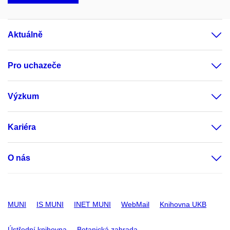
Aktuálně
Pro uchazeče
Výzkum
Kariéra
O nás
MUNI
IS MUNI
INET MUNI
WebMail
Knihovna UKB
Ústřední knihovna
Botanická zahrada