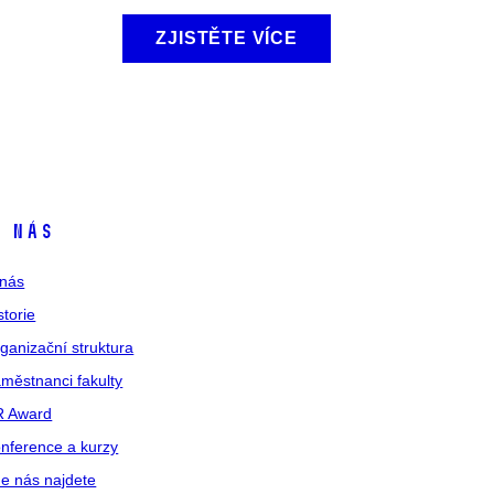
ZJISTĚTE VÍCE
 nás
nás
storie
ganizační struktura
městnanci fakulty
R Award
nference a kurzy
e nás najdete