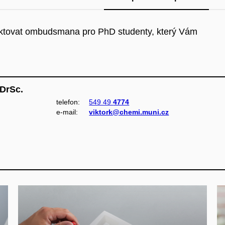
ktovat ombudsmana pro PhD studenty, který Vám
 DrSc.
telefon:
549 49
4774
e‑mail:
viktork@chemi.muni.cz