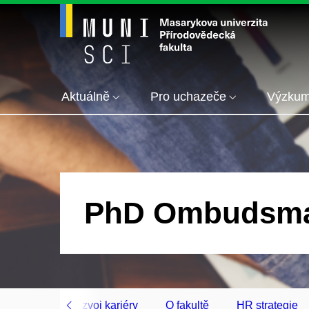
Aktuálně
Pro uchazeče
Výzku
PhD Ombudsm
 řízením
Rozvoj kariéry
O fakultě
HR strategie