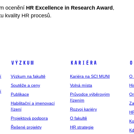
em ocenění
HR
Excellence in Research Award
,
tu kvality HR procesů.
Výzkum
Kariéra
O
í
Výzkum na fakultě
Kariéra na SCI MUNI
O 
Soutěže a ceny
Volná místa
Hi
í
Publikace
Průvodce výběrovým
Or
řízením
Habilitační a jmenovací
Za
řízení
Rozvoj kariéry
H
Projektová podpora
O fakultě
Ko
Řešené projekty
HR strategie
Kd