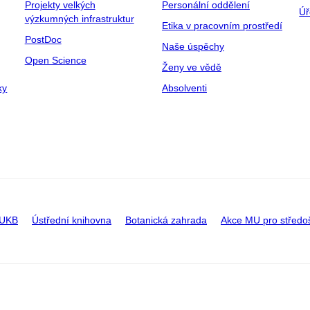
Projekty velkých
Personální oddělení
Úř
výzkumných infrastruktur
Etika v pracovním prostředí
PostDoc
Naše úspěchy
Open Science
Ženy ve vědě
ky
Absolventi
 UKB
Ústřední knihovna
Botanická zahrada
Akce MU pro středo