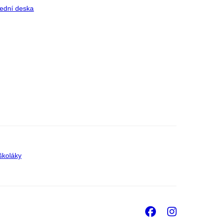
ední deska
školáky
Facebook
Insta