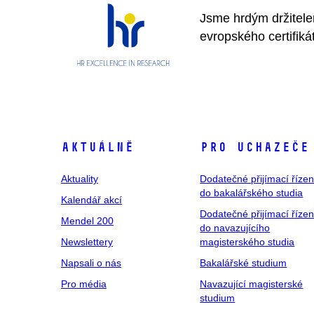
Jsme hrdým držitel
evropského certifiká
Aktuálně
Pro uchazeče
Aktuality
Dodatečné přijímací řízen
do bakalářského studia
Kalendář akcí
Dodatečné přijímací řízen
Mendel 200
do navazujícího
Newslettery
magisterského studia
Napsali o nás
Bakalářské studium
Pro média
Navazující magisterské
studium