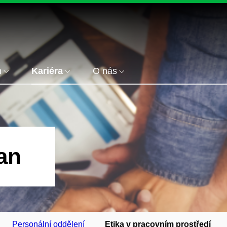
m
Kariéra
O nás
an
Personální oddělení
Etika v pracovním prostředí