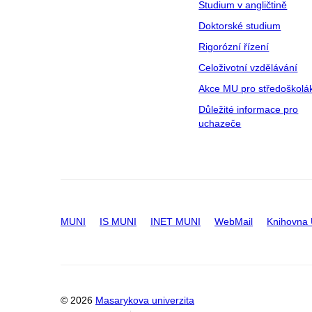
Studium v angličtině
Doktorské studium
Rigorózní řízení
Celoživotní vzdělávání
Akce MU pro středoškolá
Důležité informace pro
uchazeče
MUNI
IS MUNI
INET MUNI
WebMail
Knihovna
© 2026
Masarykova univerzita