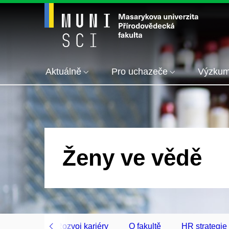
Aktuálně
Pro uchazeče
Výzku
Ženy ve vědě
m řízením
Rozvoj kariéry
O fakultě
HR strategie