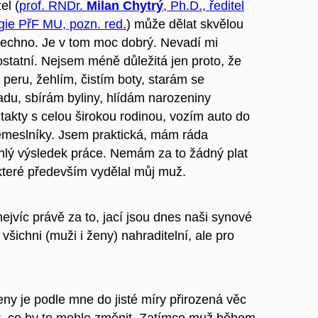
el (
prof. RNDr.
Milan Chytrý
, Ph.D., ředitel
gie PřF MU, pozn. red.
) může dělat skvělou
všechno. Je v tom moc dobrý. Nevadí mi
 ostatní. Nejsem méně důležitá jen proto, že
, peru, žehlím, čistím boty, starám se
adu, sbírám byliny, hlídám narozeniny
takty s celou širokou rodinou, vozím auto do
emeslníky. Jsem praktická, mám ráda
chlý výsledek práce. Nemám za to žádný plat
 které především vydělal můj muž.
jvíc právě za to, jací jsou dnes naši synové
všichni (muži i ženy) nahraditelní, ale pro
ny je podle mne do jisté míry přirozená věc
t, co by to mohlo změnit. Zatímco muž během