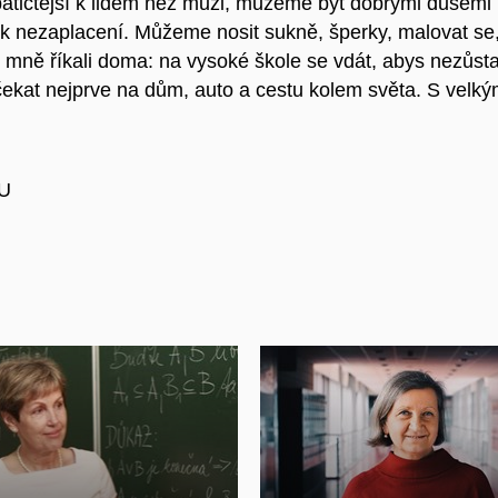
atičtější k lidem než muži, můžeme být dobrými dušemi 
tě k nezaplacení. Můžeme nosit sukně, šperky, malovat se,
mně říkali doma: na vysoké škole se vdát, abys nezůstal
kat nejprve na dům, auto a cestu kolem světa. S velkým
MU