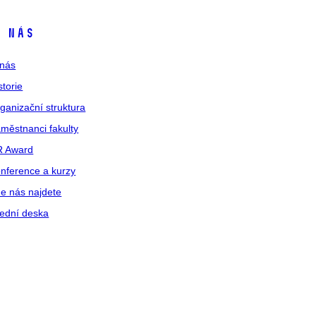
 nás
nás
storie
ganizační struktura
městnanci fakulty
R Award
nference a kurzy
e nás najdete
ední deska