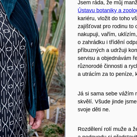
Jsem ráda, že můj manž
Ústavu botaniky a zoolo
kariéru, vložit do toho 
zajišťovat pro rodinu to
nakupuji, vařím, uklízím
o zahrádku i třídění odp
příbuzných a udržuji kon
servisu a objednávám ř
různorodé činnosti a ry
a utrácím za to peníze,
Já si sama sebe vážím ne
skvělí. Všude jinde jsme 
svoje děti ne.
Rozdělení rolí muže a že
a nedovedu si představi