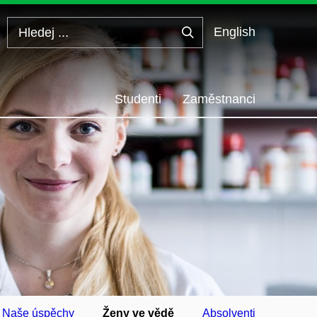
English
Hledej
...
Studenti
Zaměstnanci
Naše úspěchy
Ženy ve vědě
Absolventi