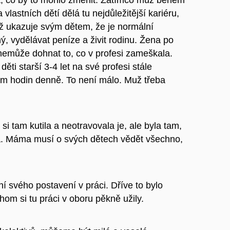
 vlastních dětí dělá tu nejdůležitější kariéru,
už ukazuje svým dětem, že je normální
, vydělávat peníze a živit rodinu. Žena po
 nemůže dohnat to, co v profesi zameškala.
ti starší 3-4 let na své profesi stále
sm hodin denně. To není málo. Muž třeba
i tam kutila a neotravovala je, ale byla tam,
stota. Máma musí o svých dětech vědět všechno,
í svého postavení v práci. Dříve to bylo
m si tu práci v oboru pěkně užily.