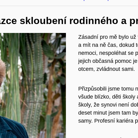
zce skloubení rodinného a p
Zásadní pro mě bylo už v
a mít na ně čas, dokud t
nemoci, nespoléhat se při
jejich občasná pomoc je 
otcem, zvládnout sami.
Přizpůsobili jsme tomu 
všude blízko, děti školy
školy, že synovi není d
deset minut jsem tam byl
samy. Profesní kariéra 