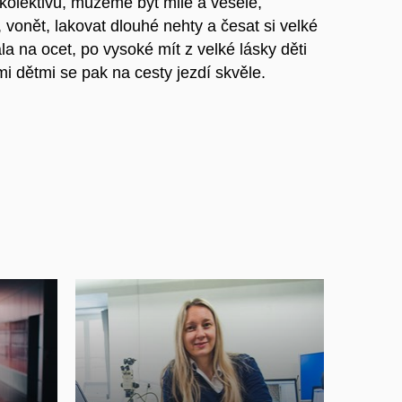
kolektivů, můžeme být milé a veselé,
 vonět, lakovat dlouhé nehty a česat si velké
a na ocet, po vysoké mít z velké lásky děti
i dětmi se pak na cesty jezdí skvěle.