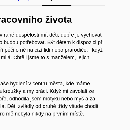
racovního života
 rané dospělosti mít děti, dobře je vychovat
o budou potřebovat. Být dětem k dispozici při
 péči o ně na cizí lidi nebo prarodiče, i když
milá. Chtěli jsme to s manželem, jejich
naše bydlení v centru města, kde máme
 a kroužky a my práci. Když mi zavolali ze
obře, odhodila jsem motyku nebo myš a za
a. Děti zvládly od druhé třídy všude chodit
pro mě nebyla nikdy na prvním místě.