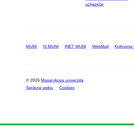
uchazeče
MUNI
IS MUNI
INET MUNI
WebMail
Knihovna
© 2026
Masarykova univerzita
Správce webu
Cookies