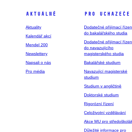
Aktuálně
Pro uchazeče
Aktuality
Dodatečné přijímací řízen
do bakalářského studia
Kalendář akcí
Dodatečné přijímací řízen
Mendel 200
do navazujícího
Newslettery
magisterského studia
Napsali o nás
Bakalářské studium
Pro média
Navazující magisterské
studium
Studium v angličtině
Doktorské studium
Rigorózní řízení
Celoživotní vzdělávání
Akce MU pro středoškolá
Důležité informace pro