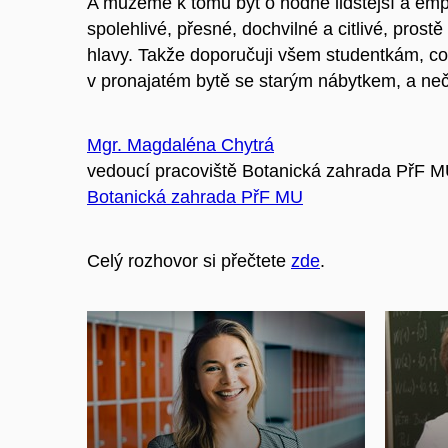
A můžeme k tomu být o hodně lidštější a emp
spolehlivé, přesné, dochvilné a citlivé, pros
hlavy. Takže doporučuji všem studentkám, co 
v pronajatém bytě se starým nábytkem, a neče
Mgr. Magdaléna Chytrá
vedoucí pracoviště Botanická zahrada PřF 
Botanická zahrada PřF MU
Celý rozhovor si přečtete
zde
.