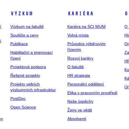
Výzkum
Kariéra
O
í
Výzkum na fakultě
Kariéra na SCI MUNI
O 
Soutěže a ceny
Volná místa
Hi
í
Publikace
Průvodce výběrovým
Or
řízením
Habilitační a jmenovací
Za
řízení
Rozvoj kariéry
H
Projektová podpora
O fakultě
Ko
Řešené projekty
HR strategie
Kd
Projekty velkých
Personální oddělení
Úř
výzkumných infrastruktur
Etika v pracovním prostředí
PostDoc
Naše úspěchy
Open Science
Ženy ve vědě
ky
Absolventi