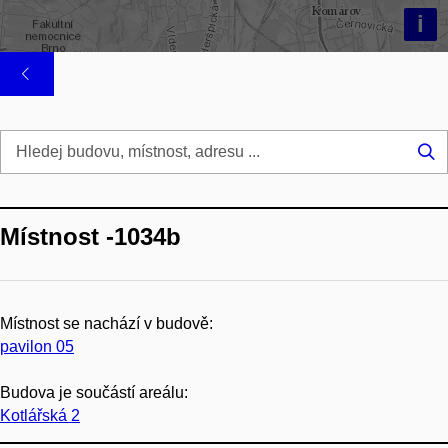
i
Hl
...
Místnost -1034b
Místnost se nachází v budově:
pavilon 05
Budova je součástí areálu:
Kotlářská 2