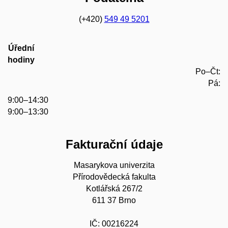
(+420)
549 49 5201
Úřední
hodiny
Po–Čt:
Pá:
9:00–14:30
9:00–13:30
Fakturační údaje
Masarykova univerzita
Přírodovědecká fakulta
Kotlářská 267/2
611 37 Brno
IČ: 00216224