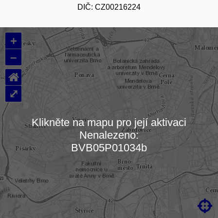
DIČ: CZ00216224
+
–
⌂
⤢
Klikněte na mapu pro její aktivaci
Nenalezeno:
Načítám mapu…
BVB05P01034b
