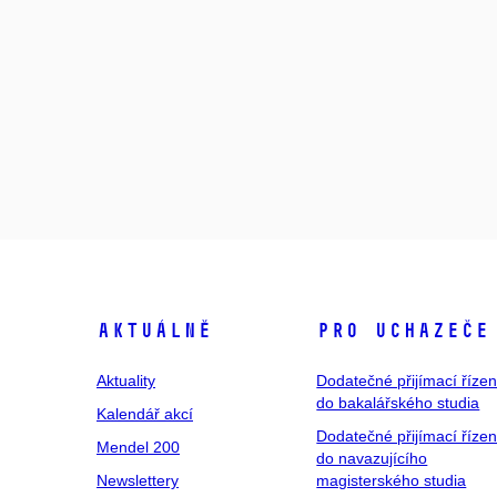
Aktuálně
Pro uchazeče
Aktuality
Dodatečné přijímací řízen
do bakalářského studia
Kalendář akcí
Dodatečné přijímací řízen
Mendel 200
do navazujícího
Newslettery
magisterského studia