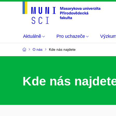
Aktuálně
Pro uchazeče
Výzku
O nás
Kde nás najdete
Kde nás najdet