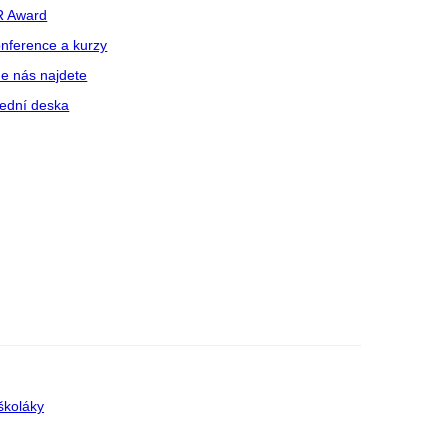
R Award
nference a kurzy
e nás najdete
ední deska
školáky