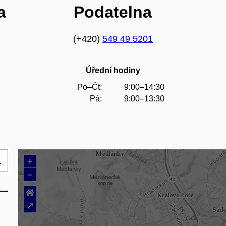
a
Podatelna
(+420)
549 49 5201
Úřední hodiny
Po–Čt:
9:00–14:30
Pá:
9:00–13:30
+
Hledej
–
..
⌂
⤢