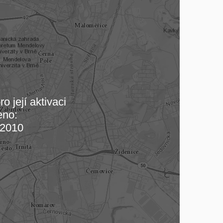
o její aktivaci
eno:
 mapu…
2010