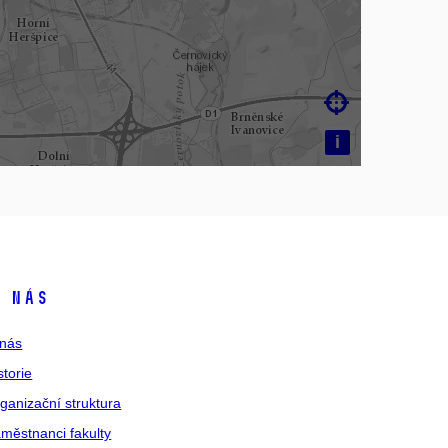

i
 nás
nás
storie
ganizační struktura
městnanci fakulty