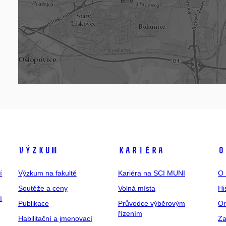
Výzkum
Kariéra
O
í
Výzkum na fakultě
Kariéra na SCI MUNI
O 
Soutěže a ceny
Volná místa
Hi
í
Publikace
Průvodce výběrovým
Or
řízením
Habilitační a jmenovací
Za