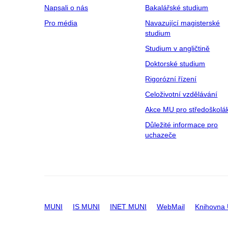
Napsali o nás
Bakalářské studium
Pro média
Navazující magisterské
studium
Studium v angličtině
Doktorské studium
Rigorózní řízení
Celoživotní vzdělávání
Akce MU pro středoškolá
Důležité informace pro
uchazeče
MUNI
IS MUNI
INET MUNI
WebMail
Knihovna