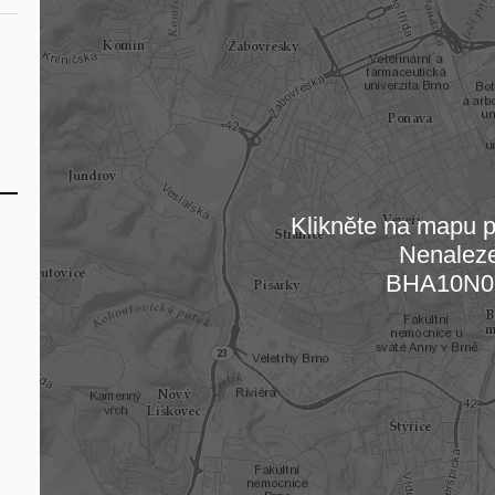
Klikněte na mapu pr
Nenalez
Načítám
BHA10N0