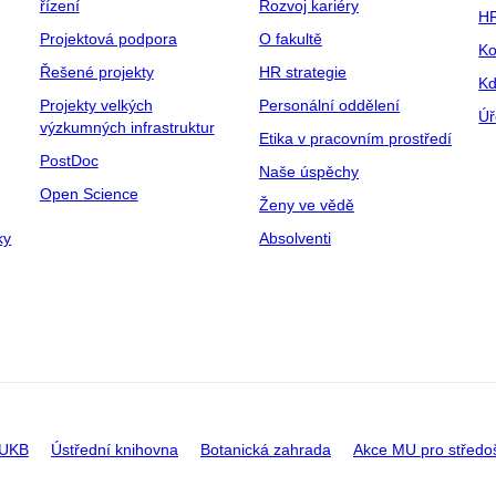
řízení
Rozvoj kariéry
H
Projektová podpora
O fakultě
Ko
Řešené projekty
HR strategie
Kd
Projekty velkých
Personální oddělení
Úř
výzkumných infrastruktur
Etika v pracovním prostředí
PostDoc
Naše úspěchy
Open Science
Ženy ve vědě
ky
Absolventi
 UKB
Ústřední knihovna
Botanická zahrada
Akce MU pro středo