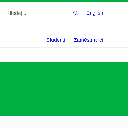
English
Hledej
...
Studenti
Zaměstnanci