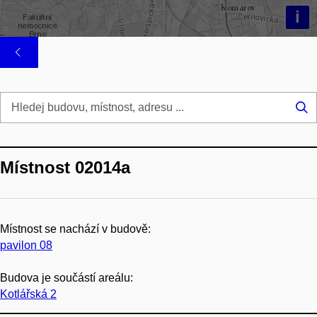
i
Hl
...
Místnost 02014a
Místnost se nachází v budově:
pavilon 08
Budova je součástí areálu:
Kotlářská 2