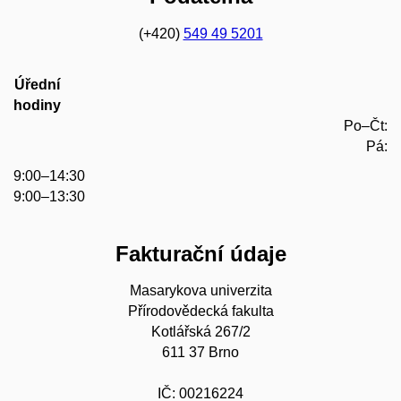
(+420)
549 49 5201
Úřední
hodiny
Po–Čt:
Pá:
9:00–14:30
9:00–13:30
Fakturační údaje
Masarykova univerzita
Přírodovědecká fakulta
Kotlářská 267/2
611 37 Brno
IČ: 00216224