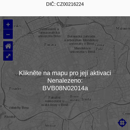
DIČ: CZ00216224
+
–
⌂
⤢
Klikněte na mapu pro její aktivaci
Nenalezeno:
Načítám mapu…
BVB08N02014a
