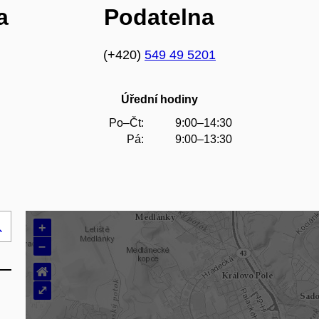
a
Podatelna
(+420)
549 49 5201
Úřední hodiny
Po–Čt:
9:00–14:30
Pá:
9:00–13:30
+
Hledej
–
..
⌂
⤢