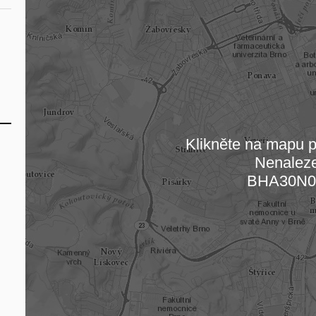
Klikněte na mapu pr
Nenalez
Načítám
BHA30N0