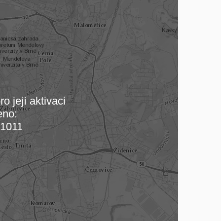
o její aktivaci
eno:
 mapu…
1011