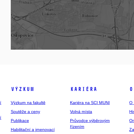
Výzkum
Kariéra
O
í
Výzkum na fakultě
Kariéra na SCI MUNI
O 
Soutěže a ceny
Volná místa
Hi
í
Publikace
Průvodce výběrovým
Or
řízením
Habilitační a jmenovací
Za