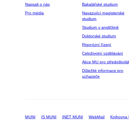
Napsali o nás
Bakalářské studium
Pro média
Navazující magisterské
studium
Studium v angličtině
Doktorské studium
Rigorózní řízení
Celoživotní vzdělávání
Akce MU pro středoškolá
Důležité informace pro
uchazeče
MUNI
IS MUNI
INET MUNI
WebMail
Knihovna