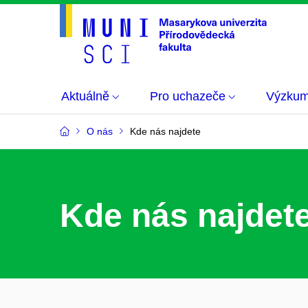
Aktuálně
Pro uchazeče
Výzku
O nás
Kde nás najdete
Kde nás najdet