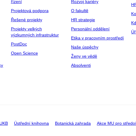
řízení
Rozvoj kariéry
H
Projektová podpora
O fakultě
Ko
Řešené projekty
HR strategie
Kd
Projekty velkých
Personální oddělení
Úř
výzkumných infrastruktur
Etika v pracovním prostředí
PostDoc
Naše úspěchy
Open Science
Ženy ve vědě
ky
Absolventi
 UKB
Ústřední knihovna
Botanická zahrada
Akce MU pro středo