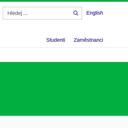
English
Hledej
...
Studenti
Zaměstnanci