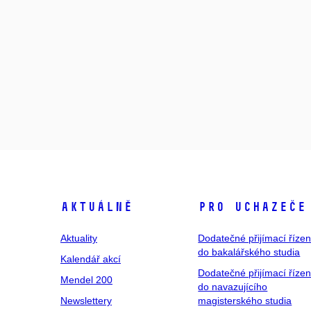
Aktuálně
Pro uchazeče
Aktuality
Dodatečné přijímací řízen
do bakalářského studia
Kalendář akcí
Dodatečné přijímací řízen
Mendel 200
do navazujícího
Newslettery
magisterského studia