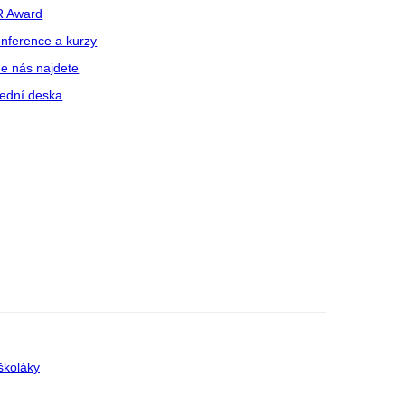
R Award
nference a kurzy
e nás najdete
ední deska
školáky