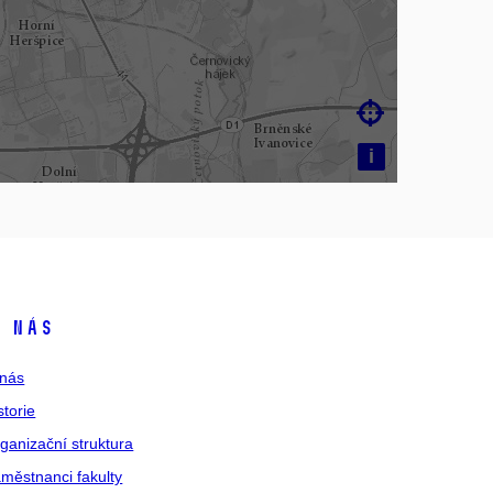

i
 nás
nás
storie
ganizační struktura
městnanci fakulty