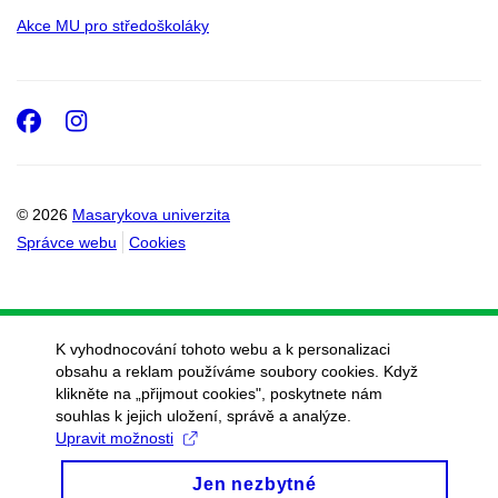
a modelování
Akce MU pro středoškoláky
Farmakokinetické
modelování
Chemické
Facebook
Instagram
polutanty a
expoziční cesty
člověka
© 2026
Masarykova univerzita
Chemodynamika
Správce webu
Cookies
znečištění
životního prostředí
Lidský expozom
K vyhodnocování tohoto webu a k personalizaci
Environmentální
obsahu a reklam používáme soubory cookies. Když
toxikologie
klikněte na „přijmout cookies", poskytnete nám
souhlas k jejich uložení, správě a analýze.
Bioanalytická
Upravit možnosti
toxikologie
Buněčná a
Jen nezbytné