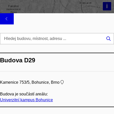
i
Hl
...
Budova D29
Kamenice 753/5, Bohunice, Brno
Budova je součástí areálu:
Univerzitní kampus Bohunice