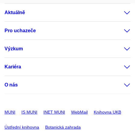
RECETOX
Centrální laboratoře
Aktuálně
Laboratoře
analýzy
Pro uchazeče
biomarkerů
Laboratoře
Výzkum
analýzy
mikrobiomu
Kariéra
Laboratoře
stopové analýzy
O nás
Datové služby
Data management
Informační
MUNI
IS MUNI
INET MUNI
WebMail
Knihovna UKB
systémy
Ústřední knihovna
Botanická zahrada
Environmentální chemie