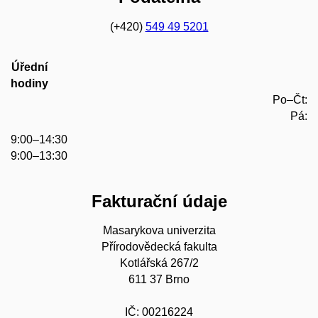
(+420)
549 49 5201
Úřední
hodiny
Po–Čt:
Pá:
9:00–14:30
9:00–13:30
Fakturační údaje
Masarykova univerzita
Přírodovědecká fakulta
Kotlářská 267/2
611 37 Brno
IČ: 00216224