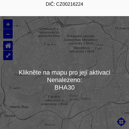
DIČ: CZ00216224
+
–
⌂
⤢
Klikněte na mapu pro její aktivaci
Nenalezeno:
Načítám mapu…
BHA30
