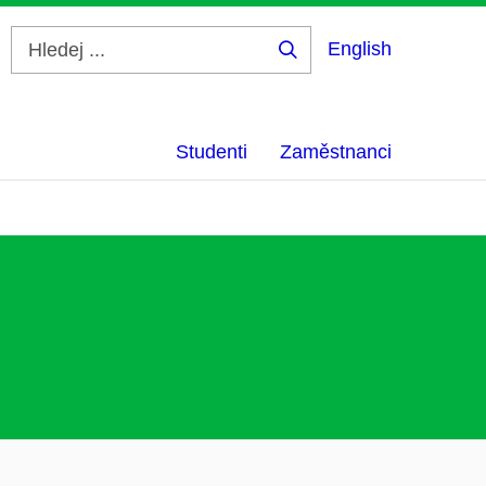
English
Hledej
...
Studenti
Zaměstnanci