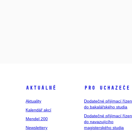
Aktuálně
Pro uchazeče
Aktuality
Dodatečné přijímací řízen
do bakalářského studia
Kalendář akcí
Dodatečné přijímací řízen
Mendel 200
do navazujícího
Newslettery
magisterského studia