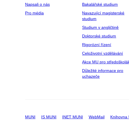
Napsali o nás
Bakalářské studium
Pro média
Navazující magisterské
studium
Studium v angličtině
Doktorské studium
Rigorózní řízení
Celoživotní vzdělávání
Akce MU pro středoškolá
Důležité informace pro
uchazeče
MUNI
IS MUNI
INET MUNI
WebMail
Knihovna