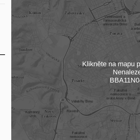
Klikněte na mapu pr
Nenalez
Načítám
BBA11N0