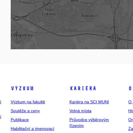
Výzkum
Kariéra
O
í
Výzkum na fakultě
Kariéra na SCI MUNI
O 
Soutěže a ceny
Volná místa
Hi
í
Publikace
Průvodce výběrovým
Or
řízením
Habilitační a jmenovací
Za