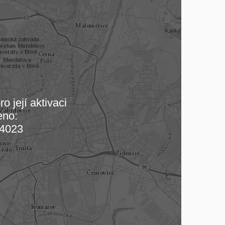
o její aktivaci
eno:
 mapu…
4023