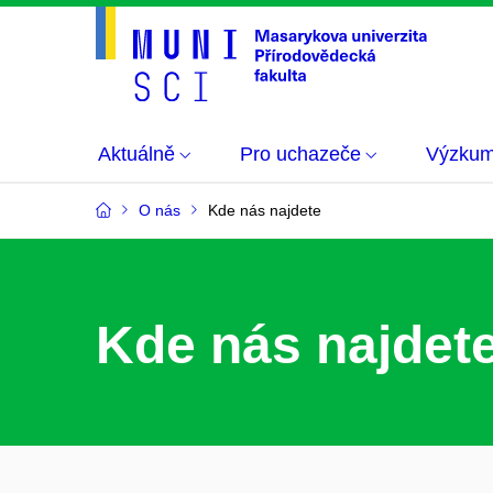
Aktuálně
Pro uchazeče
Výzku
O nás
Kde nás najdete
Kde nás najdet