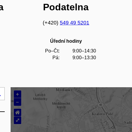
a
Podatelna
(+420)
549 49 5201
Úřední hodiny
Po–Čt:
9:00–14:30
Pá:
9:00–13:30
+
Hledej
–
..
⌂
⤢