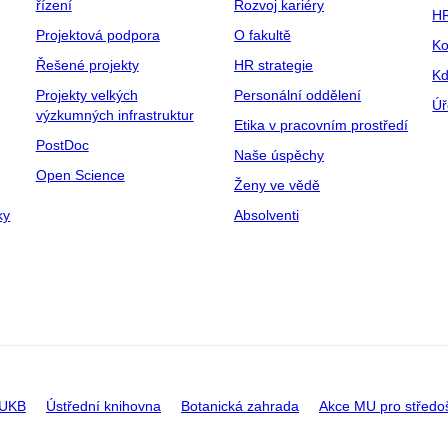
řízení
Rozvoj kariéry
H
Projektová podpora
O fakultě
Ko
Řešené projekty
HR strategie
Kd
Projekty velkých
Personální oddělení
Úř
výzkumných infrastruktur
Etika v pracovním prostředí
PostDoc
Naše úspěchy
Open Science
Ženy ve vědě
ky
Absolventi
 UKB
Ústřední knihovna
Botanická zahrada
Akce MU pro středo