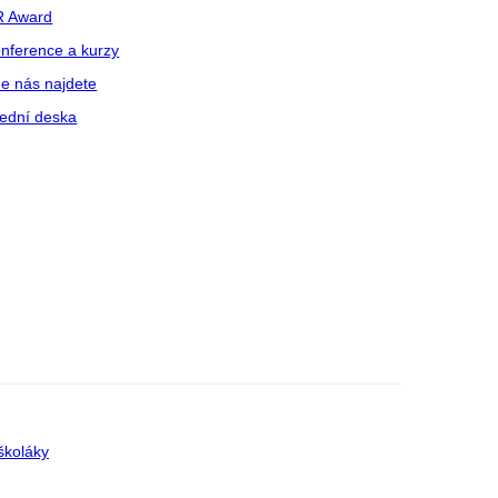
R Award
nference a kurzy
e nás najdete
ední deska
školáky