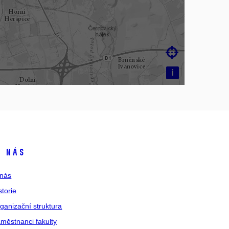

i
 nás
nás
storie
ganizační struktura
městnanci fakulty