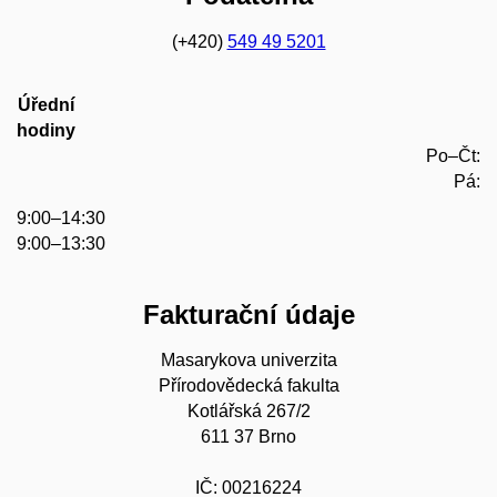
(+420)
549 49 5201
Úřední
hodiny
Po–Čt:
Pá:
9:00–14:30
9:00–13:30
Fakturační údaje
Masarykova univerzita
Přírodovědecká fakulta
Kotlářská 267/2
611 37 Brno
IČ: 00216224