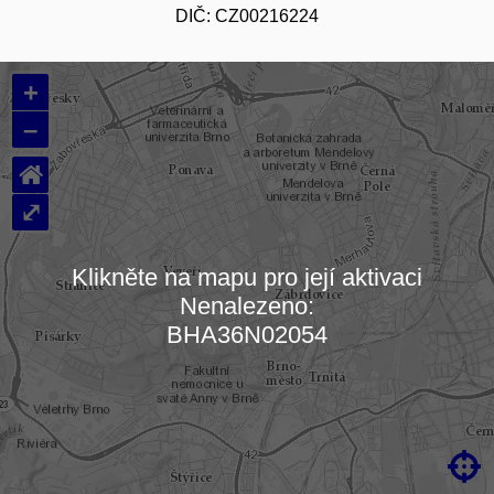
DIČ: CZ00216224
+
–
⌂
⤢
Klikněte na mapu pro její aktivaci
Nenalezeno:
Načítám mapu…
BHA36N02054
