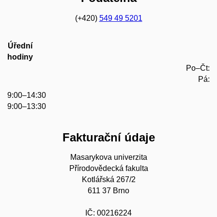
(+420)
549 49 5201
Úřední
hodiny
Po–Čt:
Pá:
9:00–14:30
9:00–13:30
Fakturační údaje
Masarykova univerzita
Přírodovědecká fakulta
Kotlářská 267/2
611 37 Brno
IČ: 00216224