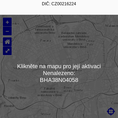
DIČ: CZ00216224
+
–
⌂
⤢
Klikněte na mapu pro její aktivaci
Nenalezeno:
Načítám mapu…
BHA38N04058
