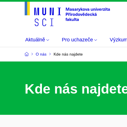
Aktuálně
Pro uchazeče
Výzku
O nás
Kde nás najdete
Kde nás najdet