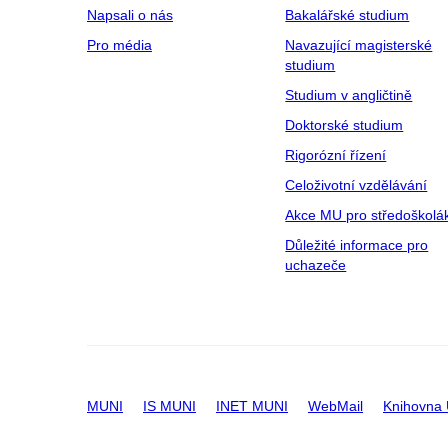
Napsali o nás
Bakalářské studium
Pro média
Navazující magisterské
studium
Studium v angličtině
Doktorské studium
Rigorózní řízení
Celoživotní vzdělávání
Akce MU pro středoškolá
Důležité informace pro
uchazeče
MUNI
IS MUNI
INET MUNI
WebMail
Knihovna