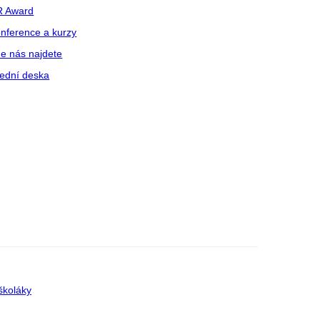
R Award
nference a kurzy
e nás najdete
ední deska
školáky