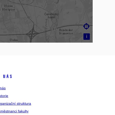

i
 nás
nás
storie
ganizační struktura
městnanci fakulty