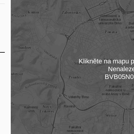
Klikněte na mapu pr
Nenalez
Načítám
BVB05N0