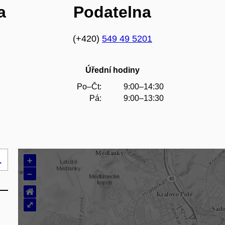
a
Podatelna
(+420)
549 49 5201
Úřední hodiny
Po–Čt:
9:00–14:30
Pá:
9:00–13:30
+
Hledej
–
..
⌂
⤢