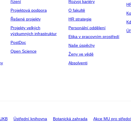
řízení
Rozvoj kariéry
H
Projektová podpora
O fakultě
Ko
Řešené projekty
HR strategie
Kd
Projekty velkých
Personální oddělení
Úř
výzkumných infrastruktur
Etika v pracovním prostředí
PostDoc
Naše úspěchy
Open Science
Ženy ve vědě
ky
Absolventi
 UKB
Ústřední knihovna
Botanická zahrada
Akce MU pro středo