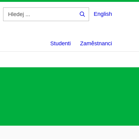
English
Hledej
...
Studenti
Zaměstnanci