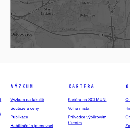
Výzkum
Kariéra
O
í
Výzkum na fakultě
Kariéra na SCI MUNI
O 
Soutěže a ceny
Volná místa
Hi
í
Publikace
Průvodce výběrovým
Or
řízením
Habilitační a jmenovací
Za