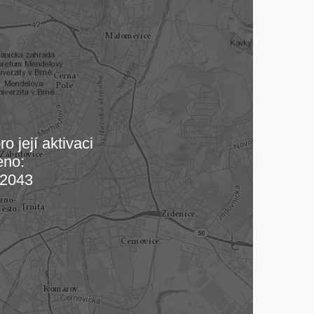
o její aktivaci
eno:
 mapu…
2043