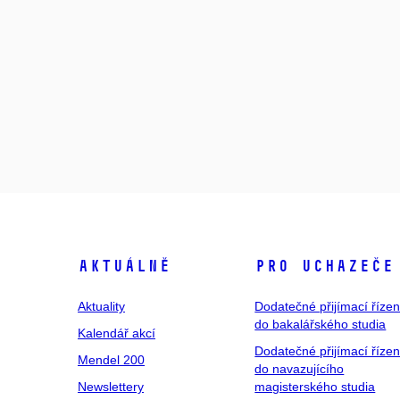
Aktuálně
Pro uchazeče
Aktuality
Dodatečné přijímací řízen
do bakalářského studia
Kalendář akcí
Dodatečné přijímací řízen
Mendel 200
do navazujícího
Newslettery
magisterského studia