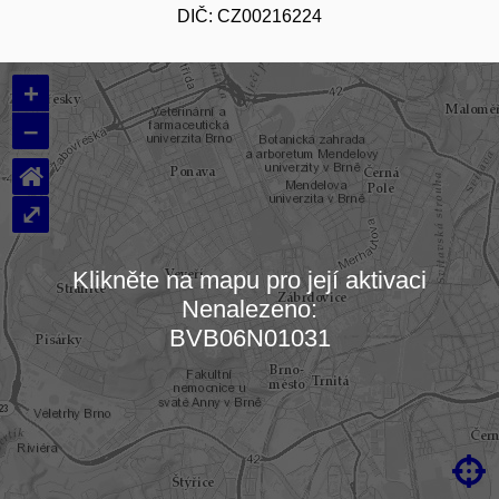
DIČ: CZ00216224
+
–
⌂
⤢
Klikněte na mapu pro její aktivaci
Nenalezeno:
Načítám mapu…
BVB06N01031
