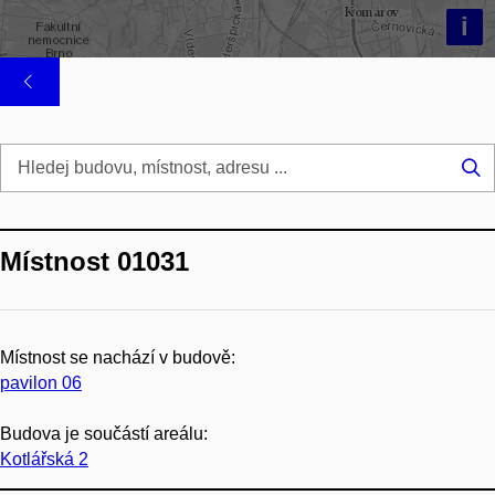
i
Hl
...
Místnost 01031
Místnost se nachází v budově:
pavilon 06
Budova je součástí areálu:
Kotlářská 2