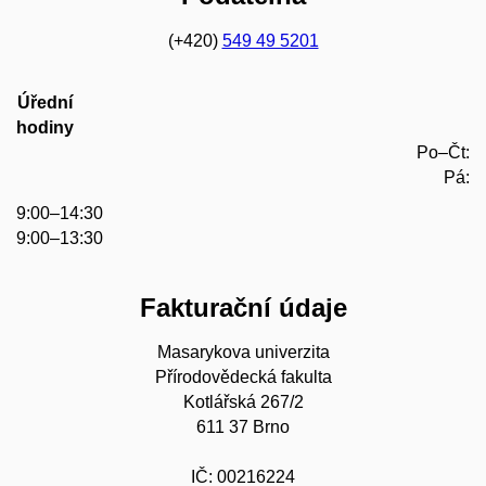
(+420)
549 49 5201
Úřední
hodiny
Po–Čt:
Pá:
9:00–14:30
9:00–13:30
Fakturační údaje
Masarykova univerzita
Přírodovědecká fakulta
Kotlářská 267/2
611 37 Brno
IČ: 00216224