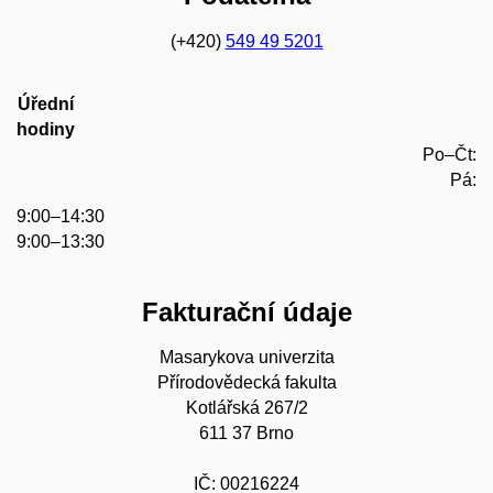
(+420)
549 49 5201
Úřední
hodiny
Po–Čt:
Pá:
9:00–14:30
9:00–13:30
Fakturační údaje
Masarykova univerzita
Přírodovědecká fakulta
Kotlářská 267/2
611 37 Brno
IČ: 00216224