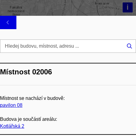
i
Hl
...
Místnost 02006
Místnost se nachází v budově:
pavilon 08
Budova je součástí areálu:
Kotlářská 2