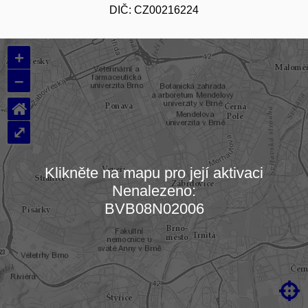
DIČ: CZ00216224
+
–
⌂
⤢
Klikněte na mapu pro její aktivaci
Nenalezeno:
Načítám mapu…
BVB08N02006
