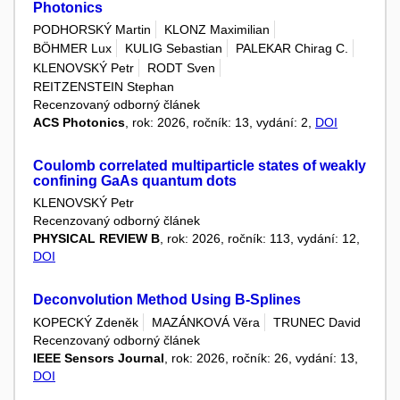
Photonics
PODHORSKÝ Martin
KLONZ Maximilian
BÖHMER Lux
KULIG Sebastian
PALEKAR Chirag C.
KLENOVSKÝ Petr
RODT Sven
REITZENSTEIN Stephan
Recenzovaný odborný článek
ACS Photonics
, rok: 2026, ročník: 13, vydání: 2,
DOI
Coulomb correlated multiparticle states of weakly
confining GaAs quantum dots
KLENOVSKÝ Petr
Recenzovaný odborný článek
PHYSICAL REVIEW B
, rok: 2026, ročník: 113, vydání: 12,
DOI
Deconvolution Method Using B-Splines
KOPECKÝ Zdeněk
MAZÁNKOVÁ Věra
TRUNEC David
Recenzovaný odborný článek
IEEE Sensors Journal
, rok: 2026, ročník: 26, vydání: 13,
DOI