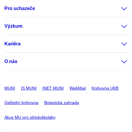
Pro uchazeče
Výzkum
Kariéra
O nás
MUNI
IS MUNI
INET MUNI
WebMail
Knihovna UKB
Ústřední knihovna
Botanická zahrada
Akce MU pro středoškoláky