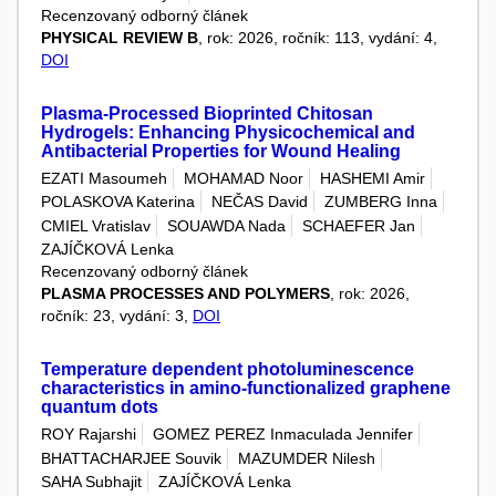
Recenzovaný odborný článek
PHYSICAL REVIEW B
, rok: 2026, ročník: 113, vydání: 4,
DOI
Plasma-Processed Bioprinted Chitosan
Hydrogels: Enhancing Physicochemical and
Antibacterial Properties for Wound Healing
EZATI Masoumeh
MOHAMAD Noor
HASHEMI Amir
POLASKOVA Katerina
NEČAS David
ZUMBERG Inna
CMIEL Vratislav
SOUAWDA Nada
SCHAEFER Jan
ZAJÍČKOVÁ Lenka
Recenzovaný odborný článek
PLASMA PROCESSES AND POLYMERS
, rok: 2026,
ročník: 23, vydání: 3,
DOI
Temperature dependent photoluminescence
characteristics in amino-functionalized graphene
quantum dots
ROY Rajarshi
GOMEZ PEREZ Inmaculada Jennifer
BHATTACHARJEE Souvik
MAZUMDER Nilesh
SAHA Subhajit
ZAJÍČKOVÁ Lenka