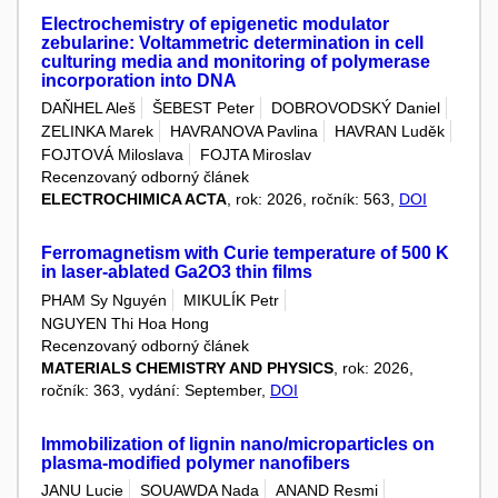
Electrochemistry of epigenetic modulator
zebularine: Voltammetric determination in cell
culturing media and monitoring of polymerase
incorporation into DNA
DAŇHEL Aleš
ŠEBEST Peter
DOBROVODSKÝ Daniel
ZELINKA Marek
HAVRANOVA Pavlina
HAVRAN Luděk
FOJTOVÁ Miloslava
FOJTA Miroslav
Recenzovaný odborný článek
ELECTROCHIMICA ACTA
, rok: 2026, ročník: 563,
DOI
Ferromagnetism with Curie temperature of 500 K
in laser-ablated Ga2O3 thin films
PHAM Sy Nguyén
MIKULÍK Petr
NGUYEN Thi Hoa Hong
Recenzovaný odborný článek
MATERIALS CHEMISTRY AND PHYSICS
, rok: 2026,
ročník: 363, vydání: September,
DOI
Immobilization of lignin nano/microparticles on
plasma-modified polymer nanofibers
JANU Lucie
SOUAWDA Nada
ANAND Resmi