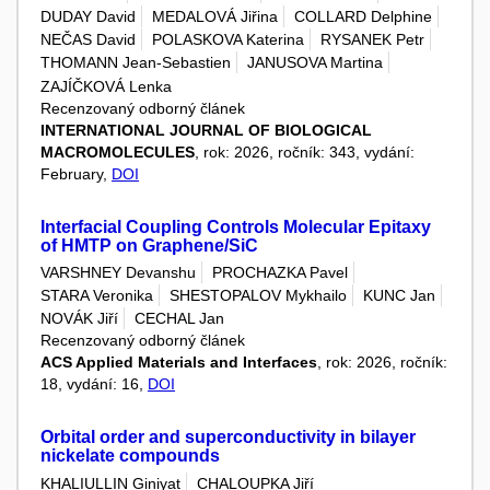
DUDAY David
MEDALOVÁ Jiřina
COLLARD Delphine
NEČAS David
POLASKOVA Katerina
RYSANEK Petr
THOMANN Jean-Sebastien
JANUSOVA Martina
ZAJÍČKOVÁ Lenka
Recenzovaný odborný článek
INTERNATIONAL JOURNAL OF BIOLOGICAL
MACROMOLECULES
, rok: 2026, ročník: 343, vydání:
February,
DOI
Interfacial Coupling Controls Molecular Epitaxy
of HMTP on Graphene/SiC
VARSHNEY Devanshu
PROCHAZKA Pavel
STARA Veronika
SHESTOPALOV Mykhailo
KUNC Jan
NOVÁK Jiří
CECHAL Jan
Recenzovaný odborný článek
ACS Applied Materials and Interfaces
, rok: 2026, ročník:
18, vydání: 16,
DOI
Orbital order and superconductivity in bilayer
nickelate compounds
KHALIULLIN Giniyat
CHALOUPKA Jiří