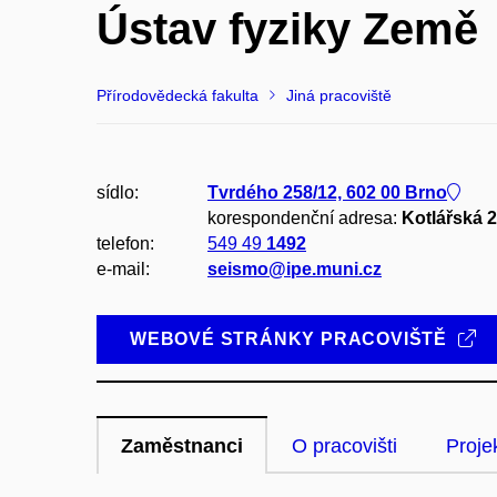
Ústav fyziky Země
Přírodovědecká fakulta
Jiná pracoviště
sídlo:
Tvrdého 258/12, 602 00 Brno
korespondenční adresa:
Kotlářská 2
telefon:
549 49
1492
e-mail:
seismo@ipe.muni.cz
WEBOVÉ STRÁNKY PRACOVIŠTĚ
Zaměstnanci
O pracovišti
Proje