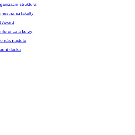
ganizační struktura
městnanci fakulty
R Award
nference a kurzy
e nás najdete
ední deska