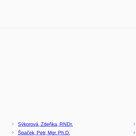
Sýkorová, Zdeňka, RNDr.
Špaček, Petr, Mgr. Ph.D.