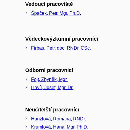
Vedoucí pracoviště
Špaček, Petr, Mgr. Ph.D.
Vědeckovýzkumní pracovníci
Firbas, Petr, doc. RNDr. CSc.
Odborní pracovníci
Fojt, Zbyněk, Mgr.
Havíř, Josef, Mgr. Dr.
Neučitelští pracovníci
Hanžlová, Romana, RNDr.
Krumlová, Hana, Mgr. Ph.D.