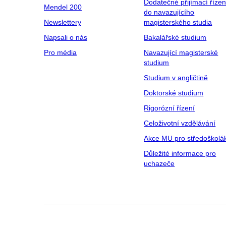
Dodatečné přijímací řízen
Mendel 200
do navazujícího
Newslettery
magisterského studia
Napsali o nás
Bakalářské studium
Pro média
Navazující magisterské
studium
Studium v angličtině
Doktorské studium
Rigorózní řízení
Celoživotní vzdělávání
Akce MU pro středoškolá
Důležité informace pro
uchazeče