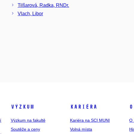
Tilšarová, Radka, RNDr.
Vlach, Libor
Výzkum
Kariéra
O
í
Výzkum na fakultě
Kariéra na SCI MUNI
O 
Soutěže a ceny
Volná místa
Hi