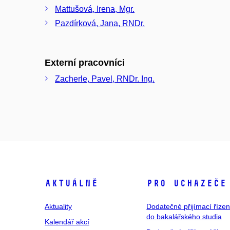
Mattušová, Irena, Mgr.
Pazdírková, Jana, RNDr.
Externí pracovníci
Zacherle, Pavel, RNDr. Ing.
Aktuálně
Pro uchazeče
Aktuality
Dodatečné přijímací řízen
do bakalářského studia
Kalendář akcí