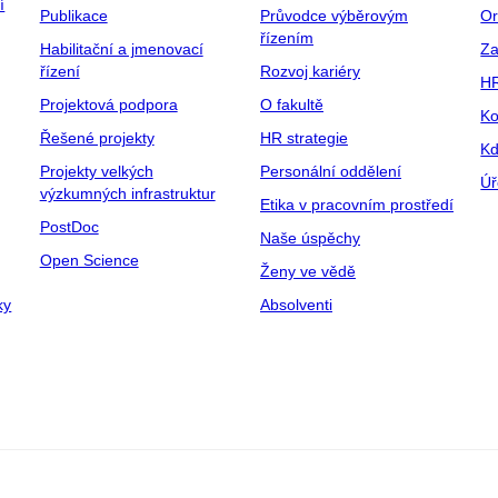
í
Publikace
Průvodce výběrovým
Or
řízením
Habilitační a jmenovací
Za
řízení
Rozvoj kariéry
H
Projektová podpora
O fakultě
Ko
Řešené projekty
HR strategie
Kd
Projekty velkých
Personální oddělení
Úř
výzkumných infrastruktur
Etika v pracovním prostředí
PostDoc
Naše úspěchy
Open Science
Ženy ve vědě
ky
Absolventi