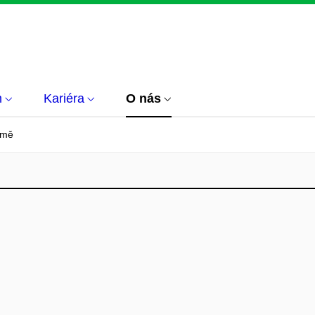
m
Kariéra
O nás
emě