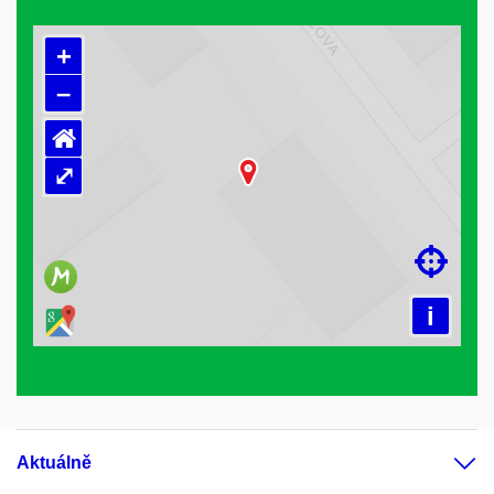
+
–
⌂
⤢
Načítám mapu…

i
Aktuálně