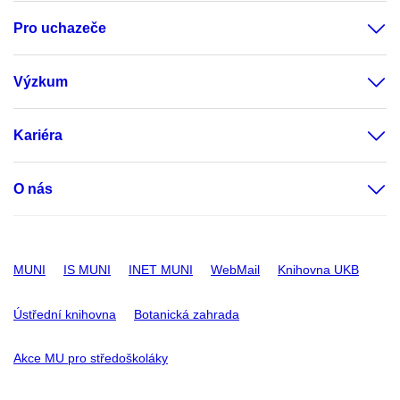
Pro uchazeče
Výzkum
Kariéra
O nás
MUNI
IS MUNI
INET MUNI
WebMail
Knihovna UKB
Ústřední knihovna
Botanická zahrada
Akce MU pro středoškoláky