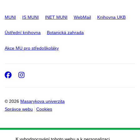
MUNI
IS MUNI
INET MUNI
WebMail
Knihovna UKB
Ústřední knihovna
Botanická zahrada
Akce MU pro středoškoláky
Facebook
Instagram
© 2026
Masarykova univerzita
Správce webu
Cookies
K vyhodnocování tohoto webu a k personalizaci