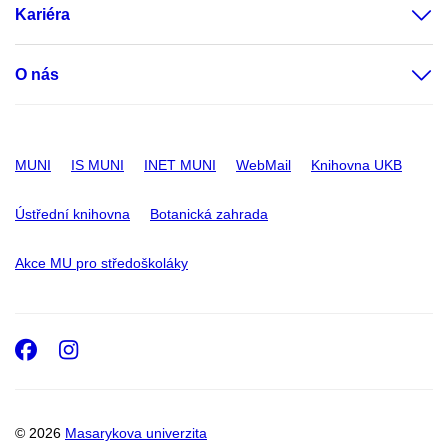
Kariéra
O nás
MUNI
IS MUNI
INET MUNI
WebMail
Knihovna UKB
Ústřední knihovna
Botanická zahrada
Akce MU pro středoškoláky
Facebook
Instagram
© 2026
Masarykova univerzita