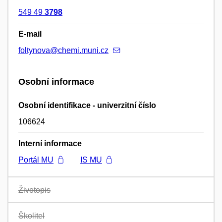
549 49
3798
E-mail
foltynova@chemi.muni.cz
Osobní informace
Osobní identifikace - univerzitní číslo
106624
Interní informace
Portál MU
IS MU
Životopis
Školitel