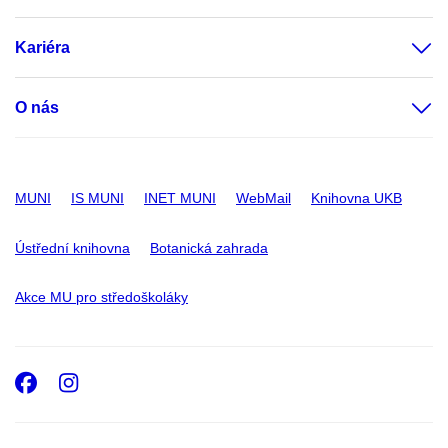
Kariéra
O nás
MUNI
IS MUNI
INET MUNI
WebMail
Knihovna UKB
Ústřední knihovna
Botanická zahrada
Akce MU pro středoškoláky
Facebook
Instagram