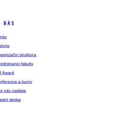
 nás
nás
storie
ganizační struktura
městnanci fakulty
R Award
nference a kurzy
e nás najdete
ední deska