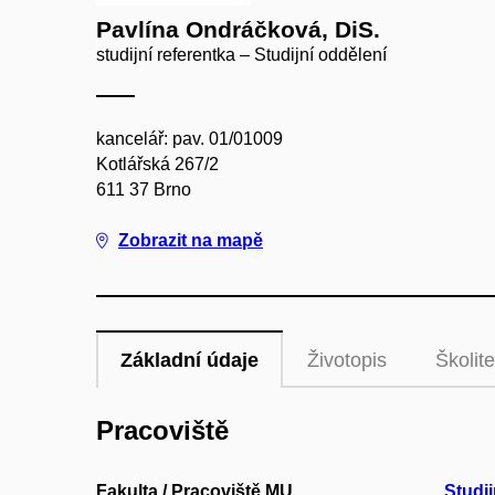
Pavlína Ondráčková, DiS.
studijní referentka – Studijní oddělení
kancelář: pav. 01/01009
Kotlářská 267/2
611 37 Brno
Zobrazit na mapě
Základní údaje
Životopis
Školite
Pracoviště
Fakulta / Pracoviště MU
Studij