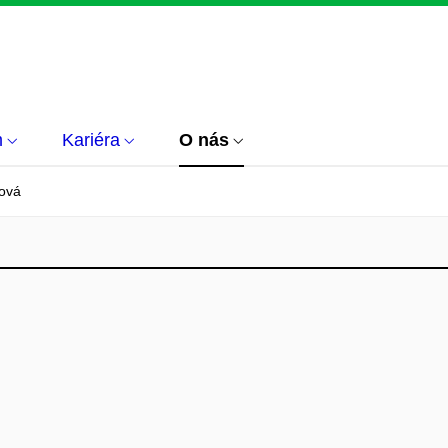
m
Kariéra
O nás
ová