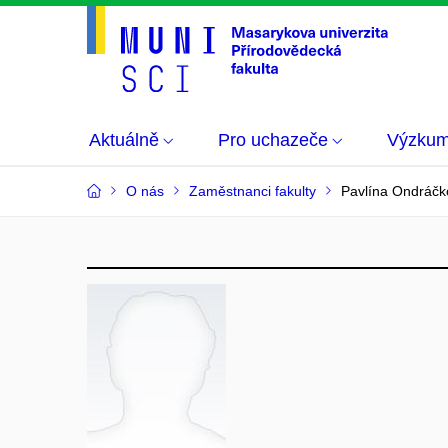
Aktuálně
Pro uchazeče
Výzku
O nás
Zaměstnanci fakulty
Pavlína Ondráčk