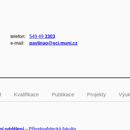
telefon:
549 49
3303
e‑mail:
pavlinao@sci.muni.cz
l
Kvalifikace
Publikace
Projekty
Výu
ní oddělení
–
Přírodovědecká fakulta