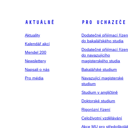
Aktuálně
Pro uchazeče
Aktuality
Dodatečné přijímací řízen
do bakalářského studia
Kalendář akcí
Dodatečné přijímací řízen
Mendel 200
do navazujícího
Newslettery
magisterského studia
Napsali o nás
Bakalářské studium
Pro média
Navazující magisterské
studium
Studium v angličtině
Doktorské studium
Rigorózní řízení
Celoživotní vzdělávání
Akce MU pro středoškolá