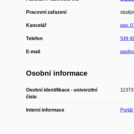
Pracovní zařazení
studij
Kancelář
pav. 
Telefon
549 4
E-mail
pavli
Osobní informace
Osobní identifikace - univerzitní
11373
číslo
Interní informace
Portá