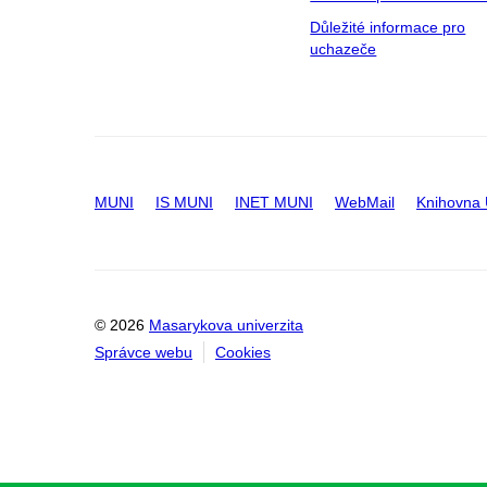
Důležité informace pro
uchazeče
MUNI
IS MUNI
INET MUNI
WebMail
Knihovna
© 2026
Masarykova univerzita
Správce webu
Cookies