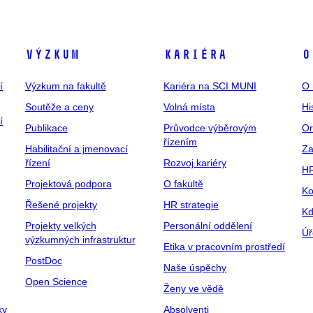
Výzkum
Kariéra
O
í
Výzkum na fakultě
Kariéra na SCI MUNI
O 
Soutěže a ceny
Volná místa
Hi
í
Publikace
Průvodce výběrovým
Or
řízením
Habilitační a jmenovací
Za
řízení
Rozvoj kariéry
H
Projektová podpora
O fakultě
Ko
Řešené projekty
HR strategie
Kd
Projekty velkých
Personální oddělení
Úř
výzkumných infrastruktur
Etika v pracovním prostředí
PostDoc
Naše úspěchy
Open Science
Ženy ve vědě
ky
Absolventi