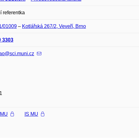
ní referentka
01/01009
–
Kotlářská 267/2, Veveří, Brno
9
3303
nao@sci.muni.cz
1
l MU
IS MU