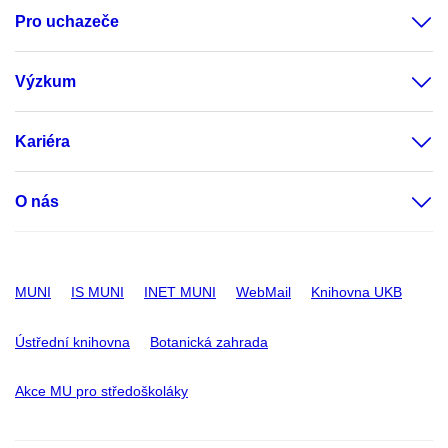
Pro uchazeče
Výzkum
Kariéra
O nás
MUNI
IS MUNI
INET MUNI
WebMail
Knihovna UKB
Ústřední knihovna
Botanická zahrada
Akce MU pro středoškoláky