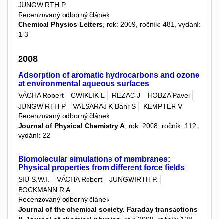
JUNGWIRTH P
Recenzovaný odborný článek
Chemical Physics Letters
, rok: 2009, ročník: 481, vydání:
1-3
2008
Adsorption of aromatic hydrocarbons and ozone
at environmental aqueous surfaces
VÁCHA Robert
CWIKLIK L
REZAC J
HOBZA Pavel
JUNGWIRTH P
VALSARAJ K Bahr S
KEMPTER V
Recenzovaný odborný článek
Journal of Physical Chemistry A
, rok: 2008, ročník: 112,
vydání: 22
Biomolecular simulations of membranes:
Physical properties from different force fields
SIU S.W.I.
VÁCHA Robert
JUNGWIRTH P.
BOCKMANN R.A.
Recenzovaný odborný článek
Journal of the chemical society. Faraday transactions