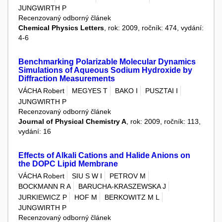
JUNGWIRTH P
Recenzovaný odborný článek
Chemical Physics Letters
, rok: 2009, ročník: 474, vydání:
4-6
Benchmarking Polarizable Molecular Dynamics
Simulations of Aqueous Sodium Hydroxide by
Diffraction Measurements
VÁCHA Robert
MEGYES T
BAKO I
PUSZTAI I
JUNGWIRTH P
Recenzovaný odborný článek
Journal of Physical Chemistry A
, rok: 2009, ročník: 113,
vydání: 16
Effects of Alkali Cations and Halide Anions on
the DOPC Lipid Membrane
VÁCHA Robert
SIU S W I
PETROV M
BOCKMANN R A
BARUCHA-KRASZEWSKA J
JURKIEWICZ P
HOF M
BERKOWITZ M L
JUNGWIRTH P
Recenzovaný odborný článek