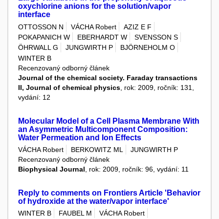
oxychlorine anions for the solution/vapor
interface
OTTOSSON N
VÁCHA Robert
AZIZ E F
POKAPANICH W
EBERHARDT W
SVENSSON S
ÖHRWALL G
JUNGWIRTH P
BJÖRNEHOLM O
WINTER B
Recenzovaný odborný článek
Journal of the chemical society. Faraday transactions
II, Journal of chemical physics
, rok: 2009, ročník: 131,
vydání: 12
Molecular Model of a Cell Plasma Membrane With
an Asymmetric Multicomponent Composition:
Water Permeation and Ion Effects
VÁCHA Robert
BERKOWITZ ML
JUNGWIRTH P
Recenzovaný odborný článek
Biophysical Journal
, rok: 2009, ročník: 96, vydání: 11
Reply to comments on Frontiers Article 'Behavior
of hydroxide at the water/vapor interface'
WINTER B
FAUBEL M
VÁCHA Robert