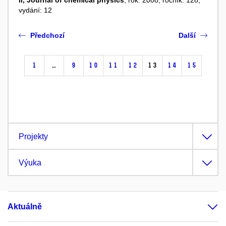
II, Journal of chemical physics
, rok: 2008, ročník: 128,
vydání: 12
Předchozí
Další
1
…
9
10
11
12
13
14
15
Projekty
Výuka
Aktuálně