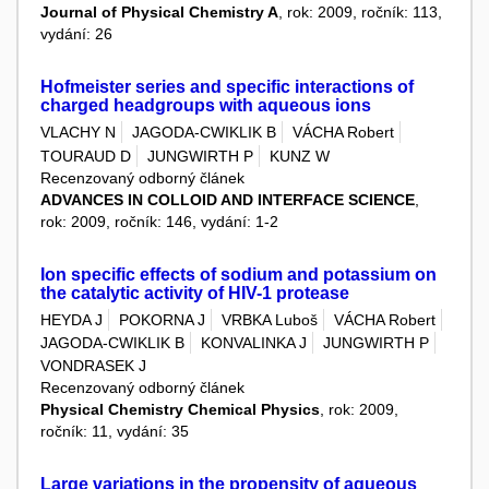
Journal of Physical Chemistry A
, rok: 2009, ročník: 113,
vydání: 26
Hofmeister series and specific interactions of
charged headgroups with aqueous ions
VLACHY N
JAGODA-CWIKLIK B
VÁCHA Robert
TOURAUD D
JUNGWIRTH P
KUNZ W
Recenzovaný odborný článek
ADVANCES IN COLLOID AND INTERFACE SCIENCE
,
rok: 2009, ročník: 146, vydání: 1-2
Ion specific effects of sodium and potassium on
the catalytic activity of HIV-1 protease
HEYDA J
POKORNA J
VRBKA Luboš
VÁCHA Robert
JAGODA-CWIKLIK B
KONVALINKA J
JUNGWIRTH P
VONDRASEK J
Recenzovaný odborný článek
Physical Chemistry Chemical Physics
, rok: 2009,
ročník: 11, vydání: 35
Large variations in the propensity of aqueous