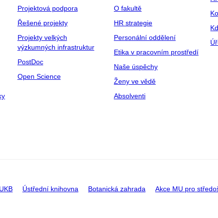
Projektová podpora
O fakultě
Ko
Řešené projekty
HR strategie
Kd
Projekty velkých
Personální oddělení
Úř
výzkumných infrastruktur
Etika v pracovním prostředí
PostDoc
Naše úspěchy
Open Science
Ženy ve vědě
ky
Absolventi
 UKB
Ústřední knihovna
Botanická zahrada
Akce MU pro středo