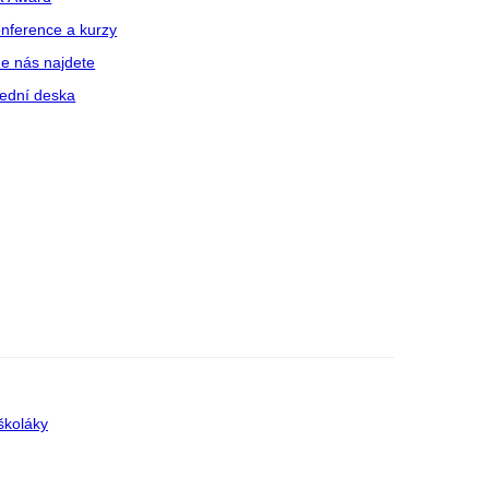
nference a kurzy
e nás najdete
ední deska
školáky