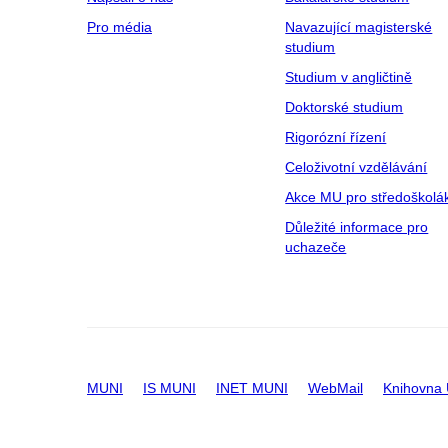
Pro média
Navazující magisterské
studium
Studium v angličtině
Doktorské studium
Rigorózní řízení
Celoživotní vzdělávání
Akce MU pro středoškolá
Důležité informace pro
uchazeče
MUNI
IS MUNI
INET MUNI
WebMail
Knihovna