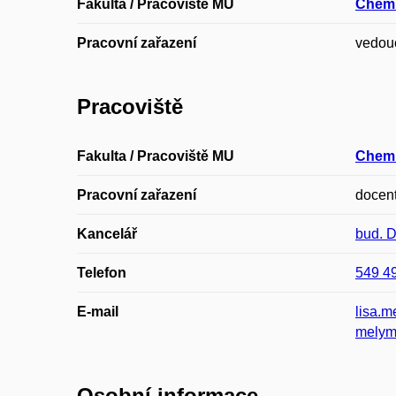
Fakulta / Pracoviště MU
Chemi
Pracovní zařazení
vedouc
Pracoviště
Fakulta / Pracoviště MU
Chemi
Pracovní zařazení
docen
Kancelář
bud. 
Telefon
549 4
E-mail
lisa.
melym
Osobní informace