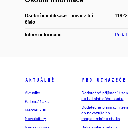
Osobní identifikace - univerzitní
11922
číslo
Interní informace
Portá
Aktuálně
Pro uchazeče
Aktuality
Dodatečné přijímací řízen
do bakalářského studia
Kalendář akcí
Dodatečné přijímací řízen
Mendel 200
do navazujícího
Newslettery
magisterského studia
Napsali o nás
Bakalářské studium