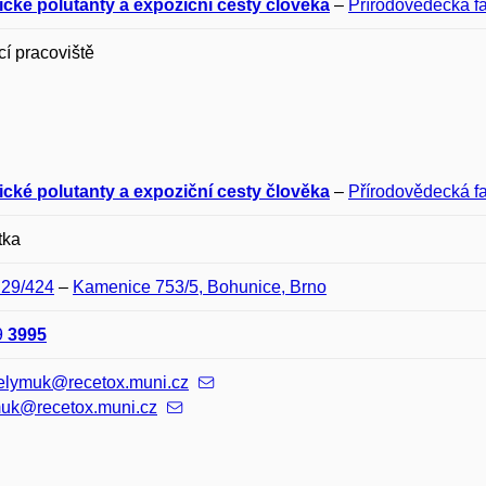
cké polutanty a expoziční cesty člověka
–
Přírodovědecká fa
í pracoviště
cké polutanty a expoziční cesty člověka
–
Přírodovědecká fa
tka
D29/424
–
Kamenice 753/5, Bohunice, Brno
9
3995
melymuk@recetox.muni.cz
uk@recetox.muni.cz