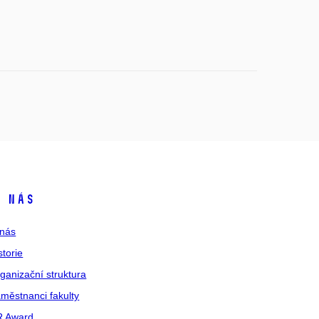
 nás
nás
storie
ganizační struktura
městnanci fakulty
R Award