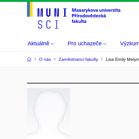
Aktuálně
Pro uchazeče
Výzku
O nás
Zaměstnanci fakulty
Lisa Emily Mely