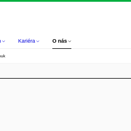
m
Kariéra
O nás
muk