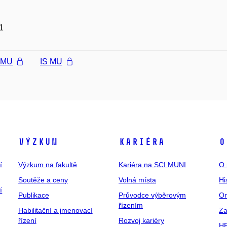
1
l MU
IS MU
Výzkum
Kariéra
O
í
Výzkum na fakultě
Kariéra na SCI MUNI
O 
Soutěže a ceny
Volná místa
Hi
í
Publikace
Průvodce výběrovým
Or
řízením
Habilitační a jmenovací
Za
řízení
Rozvoj kariéry
H