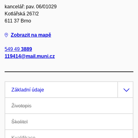
kancelář: pav. 06/01029
Kotlářská 267/2
611 37 Brno
Zobrazit na mapě
549 49
3889
119414@mail.muni.cz
Základní údaje
Životopis
Školitel
Kvalifikace