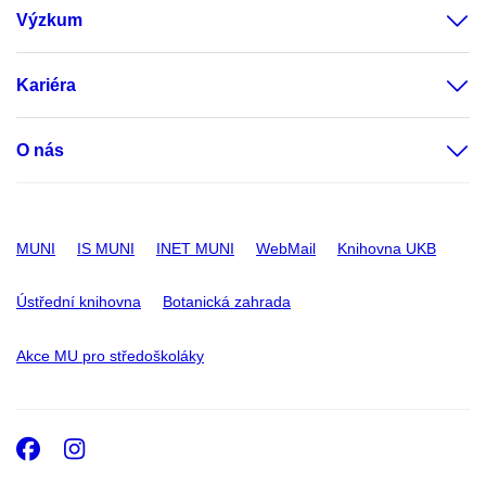
Výzkum
Kariéra
O nás
MUNI
IS MUNI
INET MUNI
WebMail
Knihovna UKB
Ústřední knihovna
Botanická zahrada
Akce MU pro středoškoláky
Facebook
Instagram