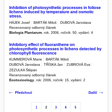
Inhibition of photosynthetic processes in foliose
lichens induced by temperature and osmotic
stress.
HÁJEK Josef
BARTÁK Miloš
DUBOVÁ Jaroslava
Recenzovaný odborný článek
Biologia Plantarum
, rok: 2006, ročník: 50, vydání: 4
Inhibitory effect of fluoranthene on
photosynthetic processes in lichens detected by
chlorophyll fluorescence
KUMMEROVÁ Marie
BARTÁK Miloš
DUBOVÁ Jaroslava
TŘÍSKA Jan
ZUBROVÁ Eva
ZEZULKA Štěpán
Recenzovaný odborný článek
Ecotoxicology
, rok: 2006, ročník: 15, vydání: 2
Předchozí
Další
1
2
3
4
5