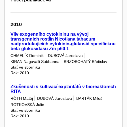
2010
Vliv exogenního cytokininu na vývoj
transgenních rostlin Nicotiana tabacum
nadprodukujících cytokinin-glukosid specifickou
beta-glukosidasu Zm-p60.1
CHMELÍK Dominik
DUBOVÁ Jaroslava
KIRAN Nagavalli Subbanna
BRZOBOHATÝ Břetislav
Stať ve sborníku
Rok: 2010
Zkušenosti s kultivací explantátů v bioreaktorech
RITA
RÓTH Matěj
DUBOVÁ Jaroslava
BARTÁK Miloš
ROTKOVSKÁ Julie
Stať ve sborníku
Rok: 2010