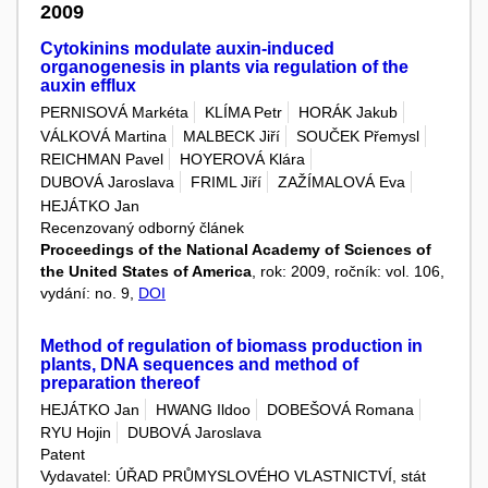
2009
Cytokinins modulate auxin-induced
organogenesis in plants via regulation of the
auxin efflux
PERNISOVÁ Markéta
KLÍMA Petr
HORÁK Jakub
VÁLKOVÁ Martina
MALBECK Jiří
SOUČEK Přemysl
REICHMAN Pavel
HOYEROVÁ Klára
DUBOVÁ Jaroslava
FRIML Jiří
ZAŽÍMALOVÁ Eva
HEJÁTKO Jan
Recenzovaný odborný článek
Proceedings of the National Academy of Sciences of
the United States of America
, rok: 2009, ročník: vol. 106,
vydání: no. 9,
DOI
Method of regulation of biomass production in
plants, DNA sequences and method of
preparation thereof
HEJÁTKO Jan
HWANG Ildoo
DOBEŠOVÁ Romana
RYU Hojin
DUBOVÁ Jaroslava
Patent
Vydavatel: ÚŘAD PRŮMYSLOVÉHO VLASTNICTVÍ, stát