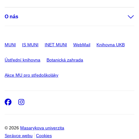
O nás
MUNI
IS MUNI
INET MUNI
WebMail
Knihovna UKB
Ústřední knihovna
Botanická zahrada
Akce MU pro středoškoláky
Facebook
Instagram
© 2026
Masarykova univerzita
Správce webu
Cookies