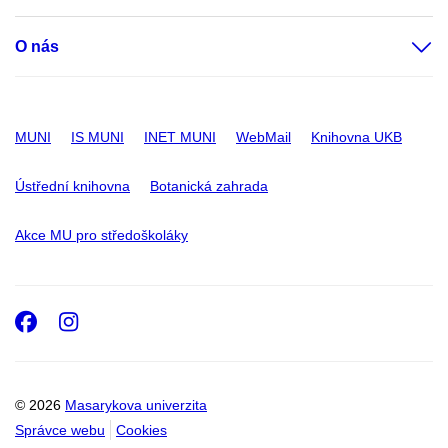
O nás
MUNI
IS MUNI
INET MUNI
WebMail
Knihovna UKB
Ústřední knihovna
Botanická zahrada
Akce MU pro středoškoláky
Facebook
Instagram
© 2026
Masarykova univerzita
Správce webu
Cookies