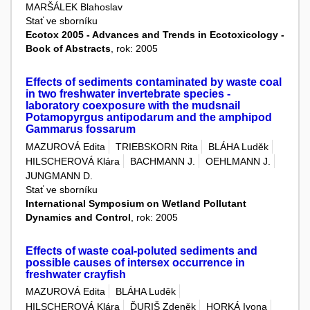
MARŠÁLEK Blahoslav
Stať ve sborníku
Ecotox 2005 - Advances and Trends in Ecotoxicology -
Book of Abstracts
, rok: 2005
Effects of sediments contaminated by waste coal
in two freshwater invertebrate species -
laboratory coexposure with the mudsnail
Potamopyrgus antipodarum and the amphipod
Gammarus fossarum
MAZUROVÁ Edita
TRIEBSKORN Rita
BLÁHA Luděk
HILSCHEROVÁ Klára
BACHMANN J.
OEHLMANN J.
JUNGMANN D.
Stať ve sborníku
International Symposium on Wetland Pollutant
Dynamics and Control
, rok: 2005
Effects of waste coal-poluted sediments and
possible causes of intersex occurrence in
freshwater crayfish
MAZUROVÁ Edita
BLÁHA Luděk
HILSCHEROVÁ Klára
ĎURIŠ Zdeněk
HORKÁ Ivona