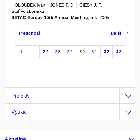
HOLOUBEK Ivan
JONES P. D.
GIESY J. P.
Stať ve sborníku
SETAC-Europe 15th Annual Meeting
, rok: 2005
Předchozí
Další
1
…
27
28
29
30
31
32
33
Projekty
Výuka
Aktuálně