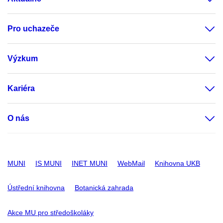
Pro uchazeče
Výzkum
Kariéra
O nás
MUNI
IS MUNI
INET MUNI
WebMail
Knihovna UKB
Ústřední knihovna
Botanická zahrada
Akce MU pro středoškoláky