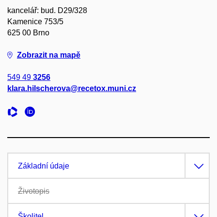
kancelář: bud. D29/328
Kamenice 753/5
625 00 Brno
Zobrazit na mapě
549 49
3256
klara.hilscherova@recetox.muni.cz
Základní údaje
Životopis
Školitel