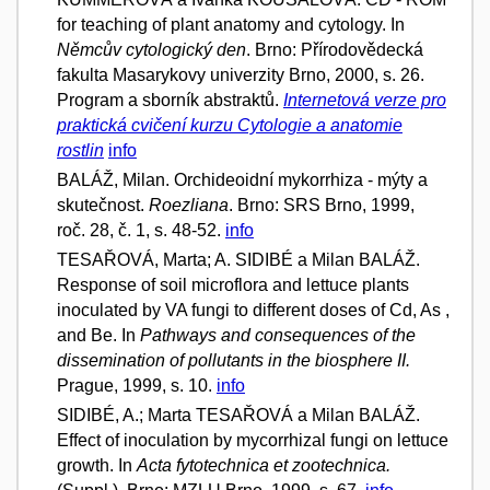
for teaching of plant anatomy and cytology. In
Němcův cytologický den
. Brno: Přírodovědecká
fakulta Masarykovy univerzity Brno, 2000, s. 26.
Program a sborník abstraktů.
Internetová verze pro
praktická cvičení kurzu Cytologie a anatomie
rostlin
info
BALÁŽ, Milan. Orchideoidní mykorrhiza - mýty a
skutečnost.
Roezliana
. Brno: SRS Brno, 1999,
roč. 28, č. 1, s. 48-52.
info
TESAŘOVÁ, Marta; A. SIDIBÉ a Milan BALÁŽ.
Response of soil microflora and lettuce plants
inoculated by VA fungi to different doses of Cd, As ,
and Be. In
Pathways and consequences of the
dissemination of pollutants in the biosphere II.
Prague, 1999, s. 10.
info
SIDIBÉ, A.; Marta TESAŘOVÁ a Milan BALÁŽ.
Effect of inoculation by mycorrhizal fungi on lettuce
growth. In
Acta fytotechnica et zootechnica.