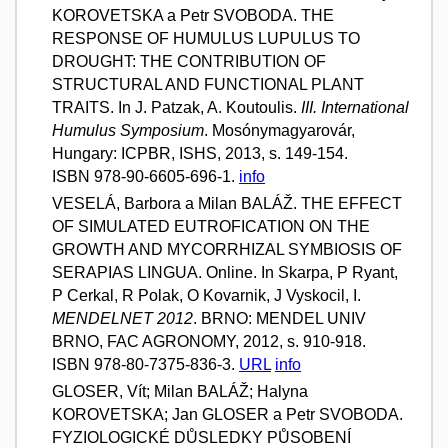
KOROVETSKA a Petr SVOBODA. THE
RESPONSE OF HUMULUS LUPULUS TO
DROUGHT: THE CONTRIBUTION OF
STRUCTURAL AND FUNCTIONAL PLANT
TRAITS. In J. Patzak, A. Koutoulis.
III. International
Humulus Symposium
. Mosónymagyarovár,
Hungary: ICPBR, ISHS, 2013, s. 149-154.
ISBN 978-90-6605-696-1.
info
VESELÁ, Barbora a Milan BALÁŽ. THE EFFECT
OF SIMULATED EUTROFICATION ON THE
GROWTH AND MYCORRHIZAL SYMBIOSIS OF
SERAPIAS LINGUA. Online. In Skarpa, P Ryant,
P Cerkal, R Polak, O Kovarnik, J Vyskocil, I.
MENDELNET 2012
. BRNO: MENDEL UNIV
BRNO, FAC AGRONOMY, 2012, s. 910-918.
ISBN 978-80-7375-836-3.
URL
info
GLOSER, Vít; Milan BALÁŽ; Halyna
KOROVETSKA; Jan GLOSER a Petr SVOBODA.
FYZIOLOGICKÉ DŮSLEDKY PŮSOBENÍ