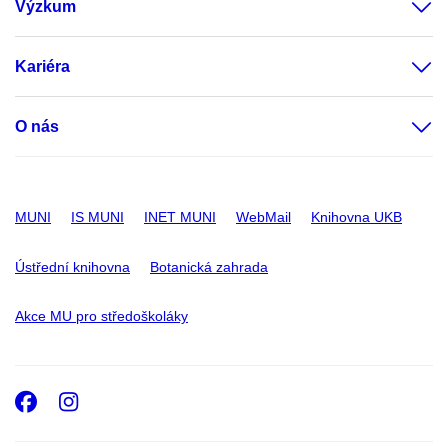
Výzkum
Kariéra
O nás
MUNI
IS MUNI
INET MUNI
WebMail
Knihovna UKB
Ústřední knihovna
Botanická zahrada
Akce MU pro středoškoláky
Facebook
Instagram