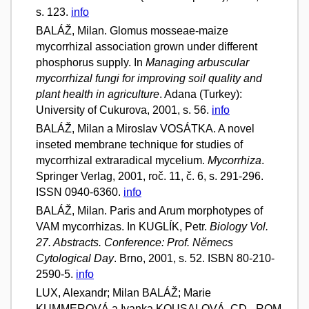
s. 123.
info
BALÁŽ, Milan. Glomus mosseae-maize
mycorrhizal association grown under different
phosphorus supply. In
Managing arbuscular
mycorrhizal fungi for improving soil quality and
plant health in agriculture
. Adana (Turkey):
University of Cukurova, 2001, s. 56.
info
BALÁŽ, Milan a Miroslav VOSÁTKA. A novel
inseted membrane technique for studies of
mycorrhizal extraradical mycelium.
Mycorrhiza
.
Springer Verlag, 2001, roč. 11, č. 6, s. 291-296.
ISSN 0940-6360.
info
BALÁŽ, Milan. Paris and Arum morphotypes of
VAM mycorrhizas. In KUGLÍK, Petr.
Biology Vol.
27. Abstracts. Conference: Prof. Němecs
Cytological Day
. Brno, 2001, s. 52. ISBN 80-210-
2590-5.
info
LUX, Alexandr; Milan BALÁŽ; Marie
KUMMEROVÁ a Ivanka KOUSALOVÁ. CD - ROM