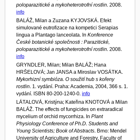
poloparazitické a mykoheterotrofní rostlin
. 2008.
info
BALÁŽ, Milan a Zuzana KYJOVSKÁ. Efekt
simulované eutrofizace na kompetici Serapias
lingua a Plantago lanceolata. In
Konference
České botanické společnosti : Parazitické,
poloparazitické a mykoheterotrofní rostlin
. 2008.
info
GRYNDLER, Milan; Milan BALÁŽ; Hana
HRŠELOVÁ; Jan JANSA a Miroslav VOSÁTKA.
Mykorhizní symbióza. O soužití hub s kořeny
rostlin
. 1. vydání. Praha: Academia, 2004, 366 s. 1.
vydání. ISBN 80-200-1240-0.
info
LÁTALOVÁ, Kristýna; Kateřina KNOTOVÁ a Milan
BALÁŽ. The effects of fungicides on extraradical
mycelium of orchid mycorrhiza. In
Plant
Physiology Conference of Ph.D. Students and
Young Scientists; Book of Abstracts
. Brno: Mendel
University of Agriculture and Forestry, Faculty of