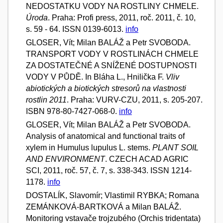
NEDOSTATKU VODY NA ROSTLINY CHMELE.
Úroda
. Praha: Profi press, 2011, roč. 2011, č. 10,
s. 59 - 64. ISSN 0139-6013.
info
GLOSER, Vít; Milan BALÁŽ a Petr SVOBODA.
TRANSPORT VODY V ROSTLINÁCH CHMELE
ZA DOSTATEČNÉ A SNÍŽENÉ DOSTUPNOSTI
VODY V PŮDĚ. In Bláha L., Hnilička F.
Vliv
abiotických a biotických stresorů na vlastnosti
rostlin 2011
. Praha: VURV-CZU, 2011, s. 205-207.
ISBN 978-80-7427-068-0.
info
GLOSER, Vít; Milan BALÁŽ a Petr SVOBODA.
Analysis of anatomical and functional traits of
xylem in Humulus lupulus L. stems.
PLANT SOIL
AND ENVIRONMENT
. CZECH ACAD AGRIC
SCI, 2011, roč. 57, č. 7, s. 338-343. ISSN 1214-
1178.
info
DOSTALÍK, Slavomír; Vlastimil RYBKA; Romana
ZEMÁNKOVÁ-BARTKOVÁ a Milan BALÁŽ.
Monitoring vstavače trojzubého (Orchis tridentata)