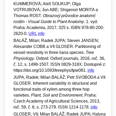
KUMMEROVÁ; Aleš SOUKUP; Olga
VOTRUBOVÁ; Jun ABE; Shigenori MORITA a
Thomas ROST.
Obrazový průvodce anatomií
rostlin - Visual Guide to Plant Anatomy
. 1. vyd.
Praha: Academia, 2017, 325 s. ISBN 978-80-200-
2620-0.
URL
info
BALÁŽ, Milan; Radek JUPA; Steven JANSEN;
Alexander COBB a Vít GLOSER. Partitioning of
vessel resistivity in three liana species.
Tree
Physiology
. Oxford: Oxford journals, 2016, roč. 36,
č. 12, s. 1498-1507. ISSN 0829-318X. Dostupné z:
https://doi.org/10.1093/treephys/tpw081.
info
JUPA, Radek; Milan BALÁŽ; Petr SVOBODA a Vít
GLOSER. Inherent variability in structural and
functional traits of xylem among three hop
varieties.
Plant, Soil and Environment
. Praha:
Czech Academy of Agricultural Sciences, 2013,
roč. 59, č. 6, s. 273-279. ISSN 1214-1178.
info
GLOSER, Vít; Milan BALÁŽ; Radek JUPA; Halyna