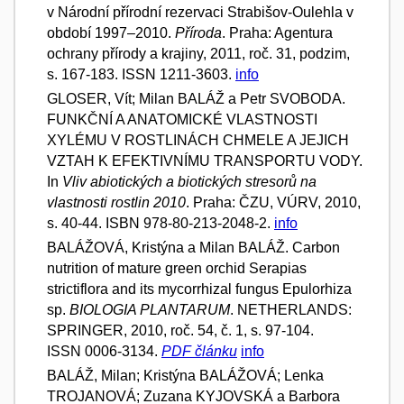
v Národní přírodní rezervaci Strabišov-Oulehla v
období 1997–2010.
Příroda
. Praha: Agentura
ochrany přírody a krajiny, 2011, roč. 31, podzim,
s. 167-183. ISSN 1211-3603.
info
GLOSER, Vít; Milan BALÁŽ a Petr SVOBODA.
FUNKČNÍ A ANATOMICKÉ VLASTNOSTI
XYLÉMU V ROSTLINÁCH CHMELE A JEJICH
VZTAH K EFEKTIVNÍMU TRANSPORTU VODY.
In
Vliv abiotických a biotických stresorů na
vlastnosti rostlin 2010
. Praha: ČZU, VÚRV, 2010,
s. 40-44. ISBN 978-80-213-2048-2.
info
BALÁŽOVÁ, Kristýna a Milan BALÁŽ. Carbon
nutrition of mature green orchid Serapias
strictiflora and its mycorrhizal fungus Epulorhiza
sp.
BIOLOGIA PLANTARUM
. NETHERLANDS:
SPRINGER, 2010, roč. 54, č. 1, s. 97-104.
ISSN 0006-3134.
PDF článku
info
BALÁŽ, Milan; Kristýna BALÁŽOVÁ; Lenka
TROJANOVÁ; Zuzana KYJOVSKÁ a Barbora