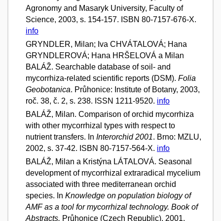
Agronomy and Masaryk University, Faculty of
Science, 2003, s. 154-157. ISBN 80-7157-676-X.
info
GRYNDLER, Milan; Iva CHVÁTALOVÁ; Hana
GRYNDLEROVÁ; Hana HRŠELOVÁ a Milan
BALÁŽ. Searchable database of soil- and
mycorrhiza-related scientific reports (DSM).
Folia
Geobotanica
. Průhonice: Institute of Botany, 2003,
roč. 38, č. 2, s. 238. ISSN 1211-9520.
info
BALÁŽ, Milan. Comparison of orchid mycorrhiza
with other mycorrhizal types with respect to
nutrient transfers. In
Interorchid 2001
. Brno: MZLU,
2002, s. 37-42. ISBN 80-7157-564-X.
info
BALÁŽ, Milan a Kristýna LÁTALOVÁ. Seasonal
development of mycorrhizal extraradical mycelium
associated with three mediterranean orchid
species. In
Knowledge on population biology of
AMF as a tool for mycorrhizal technology. Book of
Abstracts.
Průhonice (Czech Republic), 2001,