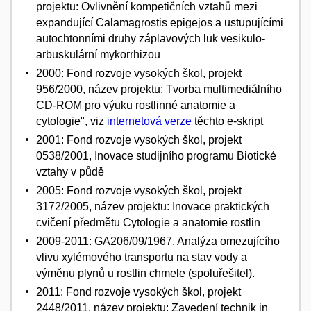
projektu: Ovlivnění kompetičních vztahů mezi
expandující Calamagrostis epigejos a ustupujícími
autochtonními druhy záplavových luk vesikulo-
arbuskulární mykorrhizou
2000: Fond rozvoje vysokých škol, projekt
956/2000, název projektu: Tvorba multimediálního
CD-ROM pro výuku rostlinné anatomie a
cytologie", viz
internetová verze
těchto e-skript
2001: Fond rozvoje vysokých škol, projekt
0538/2001, Inovace studijního programu Biotické
vztahy v půdě
2005: Fond rozvoje vysokých škol, projekt
3172/2005, název projektu: Inovace praktických
cvičení předmětu Cytologie a anatomie rostlin
2009-2011: GA206/09/1967, Analýza omezujícího
vlivu xylémového transportu na stav vody a
výměnu plynů u rostlin chmele (spoluřešitel).
2011: Fond rozvoje vysokých škol, projekt
2448/2011, název projektu: Zavedení technik in