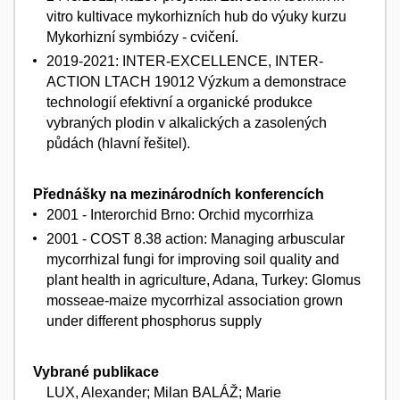
vitro kultivace mykorhizních hub do výuky kurzu
Mykorhizní symbiózy - cvičení.
2019-2021: INTER-EXCELLENCE, INTER-
ACTION LTACH 19012 Výzkum a demonstrace
technologií efektivní a organické produkce
vybraných plodin v alkalických a zasolených
půdách (hlavní řešitel).
Přednášky na mezinárodních konferencích
2001 - Interorchid Brno: Orchid mycorrhiza
2001 - COST 8.38 action: Managing arbuscular
mycorrhizal fungi for improving soil quality and
plant health in agriculture, Adana, Turkey: Glomus
mosseae-maize mycorrhizal association grown
under different phosphorus supply
Vybrané publikace
LUX, Alexander; Milan BALÁŽ; Marie