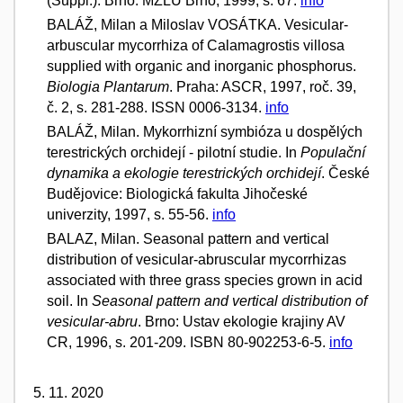
(Suppl.). Brno: MZLU Brno, 1999, s. 67.
info
BALÁŽ, Milan a Miloslav VOSÁTKA. Vesicular-
arbuscular mycorrhiza of Calamagrostis villosa
supplied with organic and inorganic phosphorus.
Biologia Plantarum
. Praha: ASCR, 1997, roč. 39,
č. 2, s. 281-288. ISSN 0006-3134.
info
BALÁŽ, Milan. Mykorrhizní symbióza u dospělých
terestrických orchidejí - pilotní studie. In
Populační
dynamika a ekologie terestrických orchidejí
. České
Budějovice: Biologická fakulta Jihočeské
univerzity, 1997, s. 55-56.
info
BALAZ, Milan. Seasonal pattern and vertical
distribution of vesicular-abruscular mycorrhizas
associated with three grass species grown in acid
soil. In
Seasonal pattern and vertical distribution of
vesicular-abru
. Brno: Ustav ekologie krajiny AV
CR, 1996, s. 201-209. ISBN 80-902253-6-5.
info
5. 11. 2020