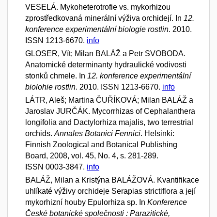
VESELÁ. Mykoheterotrofie vs. mykorhizou
zprostředkovaná minerální výživa orchidejí. In
12.
konference experimentální biologie rostlin
. 2010.
ISSN 1213-6670.
info
GLOSER, Vít; Milan BALÁŽ a Petr SVOBODA.
Anatomické determinanty hydraulické vodivosti
stonků chmele. In
12. konference experimentální
biolohie rostlin
. 2010. ISSN 1213-6670.
info
LÁTR, Aleš; Martina ČUŘÍKOVÁ; Milan BALÁŽ a
Jaroslav JURČÁK. Mycorrhizas of Cephalanthera
longifolia and Dactylorhiza majalis, two terrestrial
orchids.
Annales Botanici Fennici
. Helsinki:
Finnish Zoological and Botanical Publishing
Board, 2008, vol. 45, No. 4, s. 281-289.
ISSN 0003-3847.
info
BALÁŽ, Milan a Kristýna BALÁŽOVÁ. Kvantifikace
uhlíkaté výživy orchideje Serapias strictiflora a její
mykorhizní houby Epulorhiza sp. In
Konference
České botanické společnosti : Parazitické,