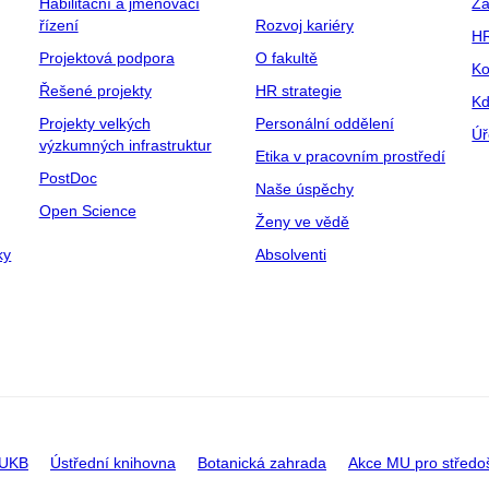
Habilitační a jmenovací
Za
řízení
Rozvoj kariéry
H
Projektová podpora
O fakultě
Ko
Řešené projekty
HR strategie
Kd
Projekty velkých
Personální oddělení
Úř
výzkumných infrastruktur
Etika v pracovním prostředí
PostDoc
Naše úspěchy
Open Science
Ženy ve vědě
ky
Absolventi
 UKB
Ústřední knihovna
Botanická zahrada
Akce MU pro středo