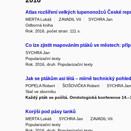
Atlas rozšíření velkých lupenonožců České rep
MERTA Lukáš
ZAVADIL Vít
SYCHRA Jan
Odborná kniha
Rok: 2016, počet stran: 111 s.
Co lze zjistit mapováním ptáků ve městech: pří
SYCHRA Jan
Popularizační texty
Rok: 2016, druh: Popularizační texty
Jak se ptákům asi létá – mírně technický pohle
POPELA Robert
ŠOŠOVIČKA Robert
SYCHRA Jan
Stať ve sborníku
Každý pták se počítá. Ornitologická konference 14.–1
Korýši pod pásy tanků
MERTA Lukáš
SYCHRA Jan
ZAVADIL Vít
Popularizační texty
Rok: 2016, druh: Popularizační texty