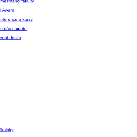
městnanci fakulty
R Award
nference a kurzy
e nás najdete
ední deska
školáky