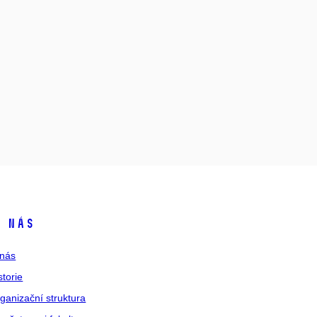
 nás
nás
storie
ganizační struktura