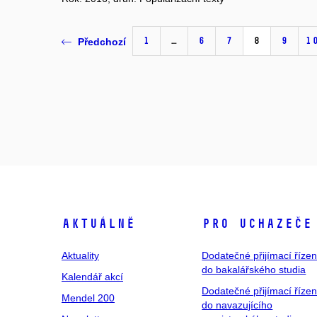
1
…
6
7
8
9
1
Předchozí
Aktuálně
Pro uchazeče
Aktuality
Dodatečné přijímací řízen
do bakalářského studia
Kalendář akcí
Dodatečné přijímací řízen
Mendel 200
do navazujícího