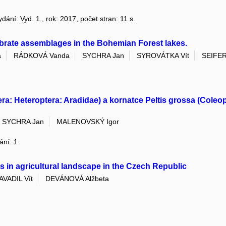
ydání: Vyd. 1., rok: 2017, počet stran: 11 s.
brate assemblages in the Bohemian Forest lakes.
a
RÁDKOVÁ Vanda
SYCHRA Jan
SYROVÁTKA Vít
SEIFER
: Heteroptera: Aradidae) a kornatce Peltis grossa (Coleopt
SYCHRA Jan
MALENOVSKÝ Igor
ání: 1
ts in agricultural landscape in the Czech Republic
AVADIL Vít
DEVÁNOVÁ Alžbeta