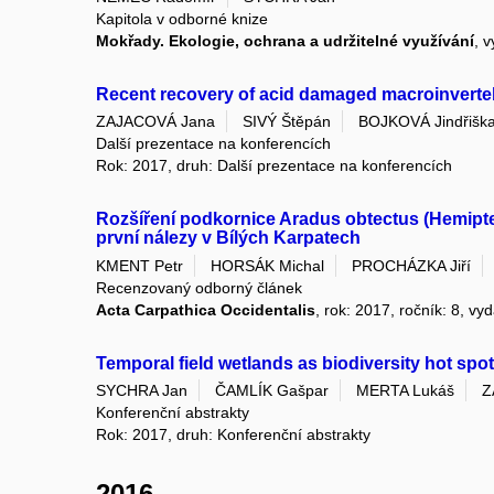
Kapitola v odborné knize
Mokřady. Ekologie, ochrana a udržitelné využívání
, v
Recent recovery of acid damaged macroinverte
ZAJACOVÁ Jana
SIVÝ Štěpán
BOJKOVÁ Jindřišk
Další prezentace na konferencích
Rok: 2017, druh: Další prezentace na konferencích
Rozšíření podkornice Aradus obtectus (Hemiptera
první nálezy v Bílých Karpatech
KMENT Petr
HORSÁK Michal
PROCHÁZKA Jiří
Recenzovaný odborný článek
Acta Carpathica Occidentalis
, rok: 2017, ročník: 8, vyd
Temporal field wetlands as biodiversity hot spo
SYCHRA Jan
ČAMLÍK Gašpar
MERTA Lukáš
Z
Konferenční abstrakty
Rok: 2017, druh: Konferenční abstrakty
2016