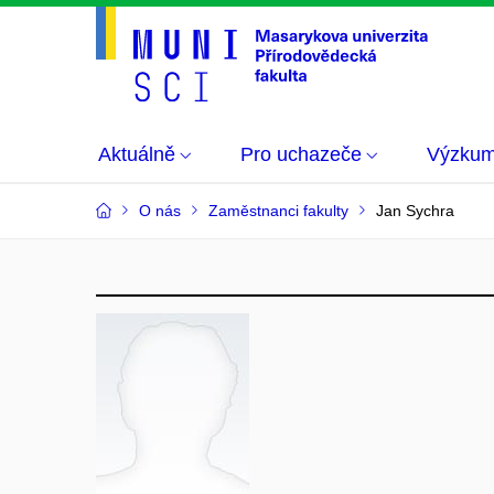
Aktuálně
Pro uchazeče
Výzku
O nás
Zaměstnanci fakulty
Jan Sychra