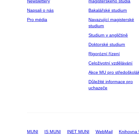
Newslettery
magisterského studia
Napsali o nás
Bakalářské studium
Pro média
Navazující magisterské
studium
Studium v angličtině
Doktorské studium
Rigorózní řízení
Celoživotní vzdělávání
Akce MU pro středoškolá
Důležité informace pro
uchazeče
MUNI
IS MUNI
INET MUNI
WebMail
Knihovna