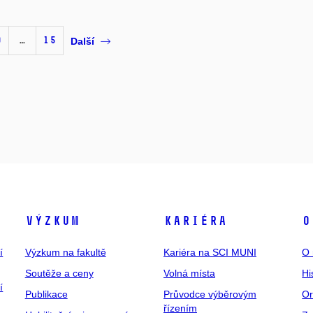
0
…
15
Další
Výzkum
Kariéra
O
í
Výzkum na fakultě
Kariéra na SCI MUNI
O 
Soutěže a ceny
Volná místa
Hi
í
Publikace
Průvodce výběrovým
Or
řízením