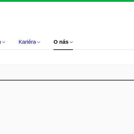
m
Kariéra
O nás