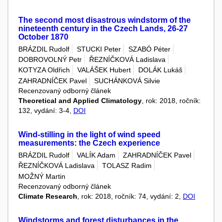
The second most disastrous windstorm of the
nineteenth century in the Czech Lands, 26-27
October 1870
BRÁZDIL Rudolf
STUCKI Peter
SZABÓ Péter
DOBROVOLNÝ Petr
ŘEZNÍČKOVÁ Ladislava
KOTYZA Oldřich
VALÁŠEK Hubert
DOLÁK Lukáš
ZAHRADNÍČEK Pavel
SUCHÁNKOVÁ Silvie
Recenzovaný odborný článek
Theoretical and Applied Climatology
, rok: 2018, ročník:
132, vydání: 3-4,
DOI
Wind-stilling in the light of wind speed
measurements: the Czech experience
BRÁZDIL Rudolf
VALÍK Adam
ZAHRADNÍČEK Pavel
ŘEZNÍČKOVÁ Ladislava
TOLASZ Radim
MOŽNÝ Martin
Recenzovaný odborný článek
Climate Research
, rok: 2018, ročník: 74, vydání: 2,
DOI
Windstorms and forest disturbances in the