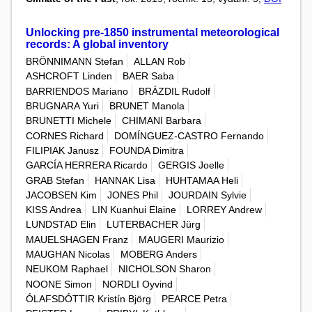
Unlocking pre-1850 instrumental meteorological
records: A global inventory
BRÖNNIMANN Stefan
ALLAN Rob
ASHCROFT Linden
BAER Saba
BARRIENDOS Mariano
BRÁZDIL Rudolf
BRUGNARA Yuri
BRUNET Manola
BRUNETTI Michele
CHIMANI Barbara
CORNES Richard
DOMÍNGUEZ-CASTRO Fernando
FILIPIAK Janusz
FOUNDA Dimitra
GARCÍA HERRERA Ricardo
GERGIS Joelle
GRAB Stefan
HANNAK Lisa
HUHTAMAA Heli
JACOBSEN Kim
JONES Phil
JOURDAIN Sylvie
KISS Andrea
LIN Kuanhui Elaine
LORREY Andrew
LUNDSTAD Elin
LUTERBACHER Jürg
MAUELSHAGEN Franz
MAUGERI Maurizio
MAUGHAN Nicolas
MOBERG Anders
NEUKOM Raphael
NICHOLSON Sharon
NOONE Simon
NORDLI Oyvind
ÓLAFSDÓTTIR Kristín Björg
PEARCE Petra