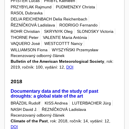
PFISTER Lucas
PRIBYL Kathleen
PRZYBYLAK Rajmund
PUDMENZKY Christa
RASOL Dubravka
DELIA REICHENBACH Delia Reichenbach
ŘEZNÍČKOVÁ Ladislava
RODRIGO Fernando
ROHR Christian
SKRYNYK Oleg
SLONOSKY Victoria
THORNE Peter
VALENTE Maria Antónia
VAQUERO José
WESTCOTTT Nancy
WILLIAMSON Fiona
WYSZYŃSKI Przemysław
Recenzovaný odborný článek
Bulletin of the American Meteorological Society
, rok:
2019, ročník: 100, vydání: 12,
DOI
2018
Documentary data and the study of past
droughts: a global state of the art
BRÁZDIL Rudolf
KISS Andrea
LUTERBACHER Jürg
NASH David J.
ŘEZNÍČKOVÁ Ladislava
Recenzovaný odborný článek
Climate of the Past
, rok: 2018, ročník: 14, vydání: 12,
DOI