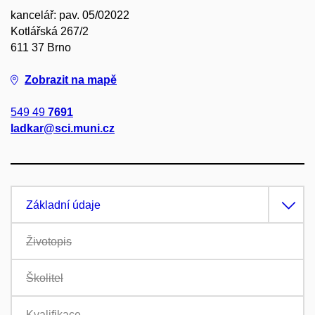
kancelář: pav. 05/02022
Kotlářská 267/2
611 37 Brno
Zobrazit na mapě
549 49
7691
ladkar@sci.muni.cz
Základní údaje
Životopis
Školitel
Kvalifikace