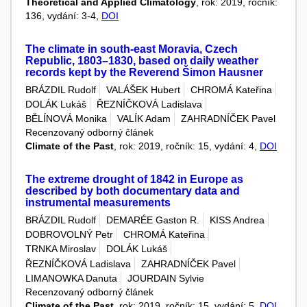
Theoretical and Applied Climatology
, rok: 2019, ročník:
136, vydání: 3-4,
DOI
The climate in south-east Moravia, Czech
Republic, 1803–1830, based on daily weather
records kept by the Reverend Šimon Hausner
BRÁZDIL Rudolf
VALÁŠEK Hubert
CHROMÁ Kateřina
DOLÁK Lukáš
ŘEZNÍČKOVÁ Ladislava
BĚLÍNOVÁ Monika
VALÍK Adam
ZAHRADNÍČEK Pavel
Recenzovaný odborný článek
Climate of the Past
, rok: 2019, ročník: 15, vydání: 4,
DOI
The extreme drought of 1842 in Europe as
described by both documentary data and
instrumental measurements
BRÁZDIL Rudolf
DEMARÉE Gaston R.
KISS Andrea
DOBROVOLNÝ Petr
CHROMÁ Kateřina
TRNKA Miroslav
DOLÁK Lukáš
ŘEZNÍČKOVÁ Ladislava
ZAHRADNÍČEK Pavel
LIMANOWKA Danuta
JOURDAIN Sylvie
Recenzovaný odborný článek
Climate of the Past
, rok: 2019, ročník: 15, vydání: 5,
DOI