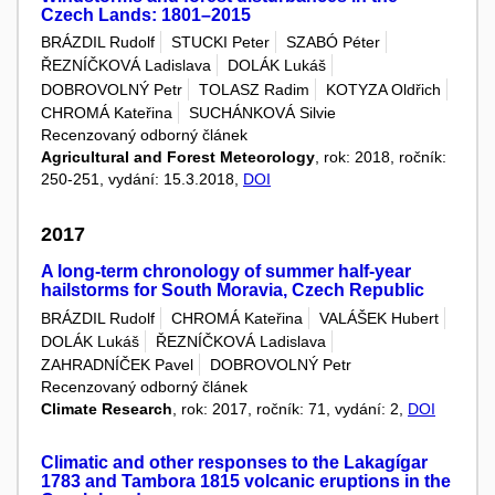
Czech Lands: 1801–2015
BRÁZDIL Rudolf
STUCKI Peter
SZABÓ Péter
ŘEZNÍČKOVÁ Ladislava
DOLÁK Lukáš
DOBROVOLNÝ Petr
TOLASZ Radim
KOTYZA Oldřich
CHROMÁ Kateřina
SUCHÁNKOVÁ Silvie
Recenzovaný odborný článek
Agricultural and Forest Meteorology
, rok: 2018, ročník:
250-251, vydání: 15.3.2018,
DOI
2017
A long-term chronology of summer half-year
hailstorms for South Moravia, Czech Republic
BRÁZDIL Rudolf
CHROMÁ Kateřina
VALÁŠEK Hubert
DOLÁK Lukáš
ŘEZNÍČKOVÁ Ladislava
ZAHRADNÍČEK Pavel
DOBROVOLNÝ Petr
Recenzovaný odborný článek
Climate Research
, rok: 2017, ročník: 71, vydání: 2,
DOI
Climatic and other responses to the Lakagígar
1783 and Tambora 1815 volcanic eruptions in the