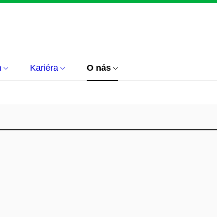
m
Kariéra
O nás