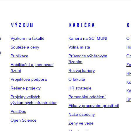
Výzkum
Kariéra
O
í
Výzkum na fakultě
Kariéra na SCI MUNI
O 
Soutěže a ceny
Volná místa
Hi
í
Publikace
Průvodce výběrovým
Or
řízením
Habilitační a jmenovací
Za
řízení
Rozvoj kariéry
H
Projektová podpora
O fakultě
Ko
Řešené projekty
HR strategie
Kd
Projekty velkých
Personální oddělení
Úř
výzkumných infrastruktur
Etika v pracovním prostředí
PostDoc
Naše úspěchy
Open Science
Ženy ve vědě