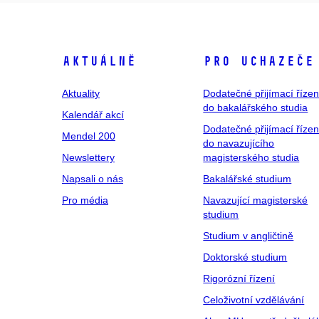
Aktuálně
Pro uchazeče
Aktuality
Dodatečné přijímací řízen
do bakalářského studia
Kalendář akcí
Dodatečné přijímací řízen
Mendel 200
do navazujícího
Newslettery
magisterského studia
Napsali o nás
Bakalářské studium
Pro média
Navazující magisterské
studium
Studium v angličtině
Doktorské studium
Rigorózní řízení
Celoživotní vzdělávání