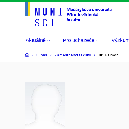
Aktuálně
Pro uchazeče
Výzku
O nás
Zaměstnanci fakulty
Jiří Faimon