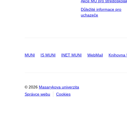
Akce MU pro středoškolá
Důležité informace pro
uchazeče
MUNI
IS MUNI
INET MUNI
WebMail
Knihovna
© 2026
Masarykova univerzita
Správce webu
Cookies