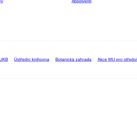
ky
Absolventi
 UKB
Ústřední knihovna
Botanická zahrada
Akce MU pro středo