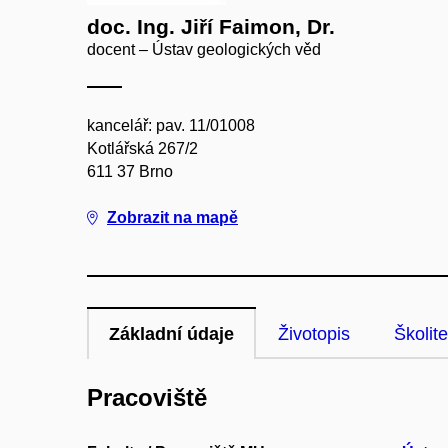
doc. Ing. Jiří Faimon, Dr.
docent – Ústav geologických věd
kancelář: pav. 11/01008
Kotlářská 267/2
611 37 Brno
Zobrazit na mapě
Základní údaje
Životopis
Školite
Pracoviště