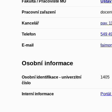
Fakulta / Pracoviště MU
Ústav
Pracovní zařazení
docen
Kancelář
pav. 1
Telefon
549 4
E-mail
faimo
Osobní informace
Osobní identifikace - univerzitní
1405
číslo
Interní informace
Portá