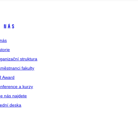
 nás
nás
storie
ganizační struktura
městnanci fakulty
R Award
nference a kurzy
e nás najdete
ední deska