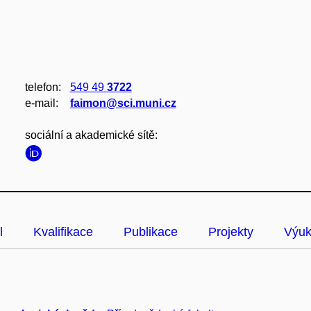
telefon:
549 49
3722
e‑mail:
faimon@sci.muni.cz
sociální a akademické sítě:
l
Kvalifikace
Publikace
Projekty
Výu