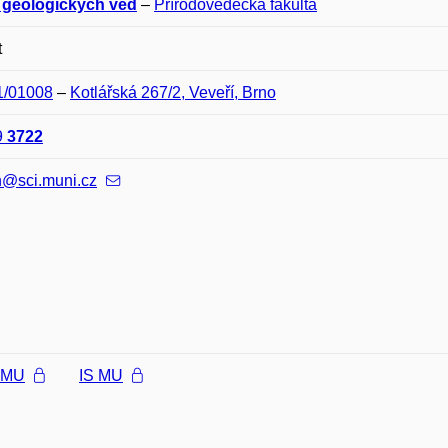
 geologických věd
–
Přírodovědecká fakulta
t
1/01008
–
Kotlářská 267/2, Veveří, Brno
9
3722
n@sci.muni.cz
l MU
IS MU