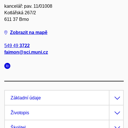
kancelář: pav. 11/01008
Kotlářská 267/2
611 37 Brno
Zobrazit na mapě
549 49
3722
faimon@sci.muni.cz
Základní údaje
Životopis
Školitel