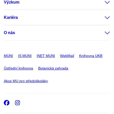
Výzkum
Kariéra
O nás
MUNI
IS MUNI
INET MUNI
WebMail
Knihovna UKB
Ústřední knihovna
Botanická zahrada
Akce MU pro středoškoláky
Facebook
Instagram