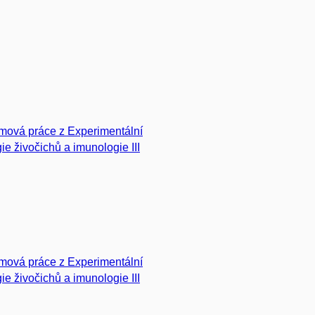
mová práce z Experimentální
gie živočichů a imunologie III
mová práce z Experimentální
gie živočichů a imunologie III