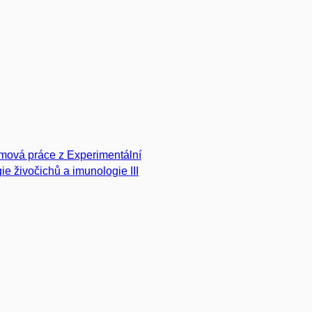
mová práce z Experimentální
gie živočichů a imunologie III