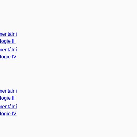
mentální
ogie III
mentální
logie IV
mentální
ogie III
mentální
logie IV