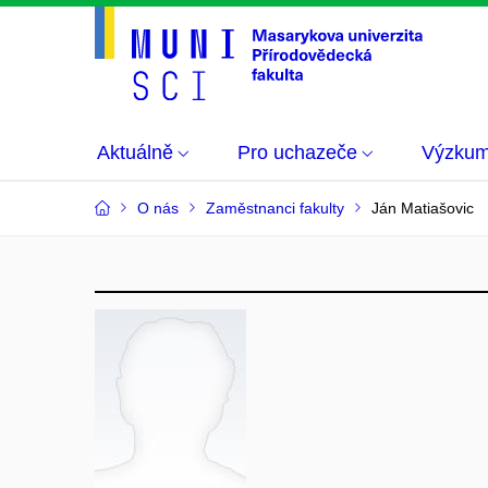
Aktuálně
Pro uchazeče
Výzku
O nás
Zaměstnanci fakulty
Ján Matiašovic