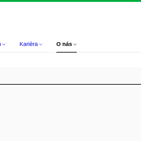
m
Kariéra
O nás