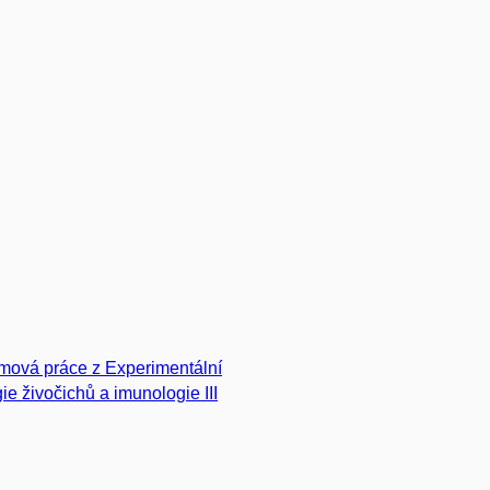
mová práce z Experimentální
gie živočichů a imunologie III