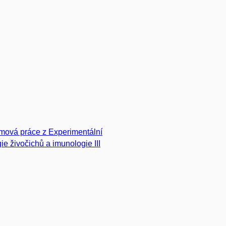
mová práce z Experimentální
gie živočichů a imunologie III