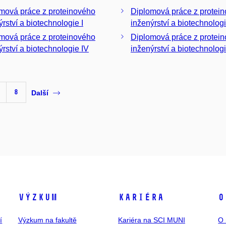
á práce z proteinového
Diplomová práce z protei
ýrství a biotechnologie I
á práce z proteinového
Diplomová práce z protei
ýrství a biotechnologie IV
inženýrství a biotechnologie
8
Další
Výzkum
Kariéra
O
í
Výzkum na fakultě
Kariéra na SCI MUNI
O 