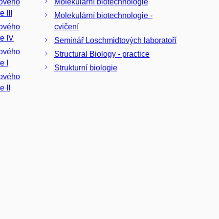
Molekulární biotechnologie
 III
Molekulární biotechnologie -
cvičení
e IV
Seminář Loschmidtových laboratoří
nového
Structural Biology - practice
e I
Strukturní biologie
nového
e II