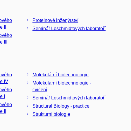
nového
Proteinové inženýrství
inženýrství a biotechnologie II
Seminář Loschmidtových laboratoří
nového
 III
Molekulární biotechnologie
e IV
Molekulární biotechnologie -
nového
cvičení
e I
Seminář Loschmidtových laboratoří
nového
Structural Biology - practice
e II
Strukturní biologie