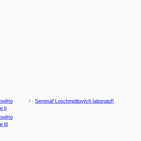
nového
Seminář Loschmidtových laboratoří
inženýrství a biotechnologie II
nového
 III