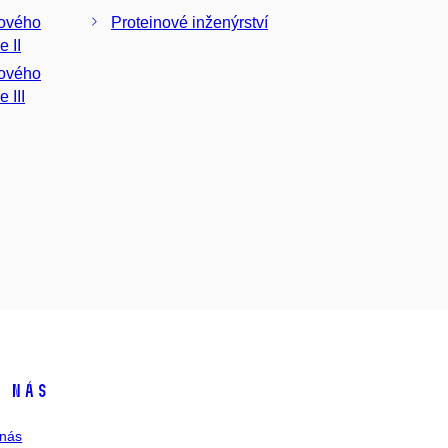
nového
Proteinové inženýrství
inženýrství a biotechnologie II
nového
 III
 nás
nás