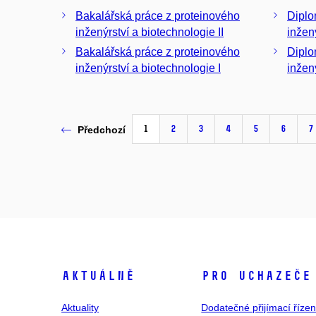
Bakalářská práce z proteinového
Diplomov
inženýrství a biotechnologie II
inžen
Bakalářská práce z proteinového
Diplomov
inženýrství a biotechnologie I
inžen
1
2
3
4
5
6
7
Předchozí
Aktuálně
Pro uchazeče
Aktuality
Dodatečné přijímací řízen