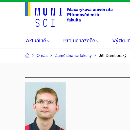
Aktuálně
Pro uchazeče
Výzku
O nás
Zaměstnanci fakulty
Jiří Damborský