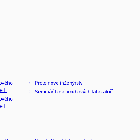
nového
Proteinové inženýrství
inženýrství a biotechnologie II
Seminář Loschmidtových laboratoří
nového
 III