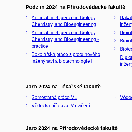
Podzim 2024 na Přírodovědecké fakultě
Artificial Intelligence in Biology,
Bakal
Chemistry, and Bioengineering
inžený
Artificial Intelligence in Biology,
Bioin
Chemistry, and Bioengineering -
Bioin
practice
Biote
Bakalářská práce z proteinového
Diplomov
inženýrství a biotechnologie I
inžený
Jaro 2024 na Lékařské fakultě
Samostatná práce-VL
Vědec
Vědecká příprava IV-cvičení
Jaro 2024 na Přírodovědecké fakultě