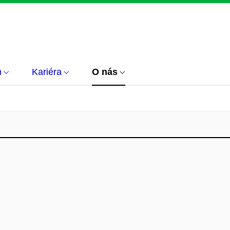
m
Kariéra
O nás