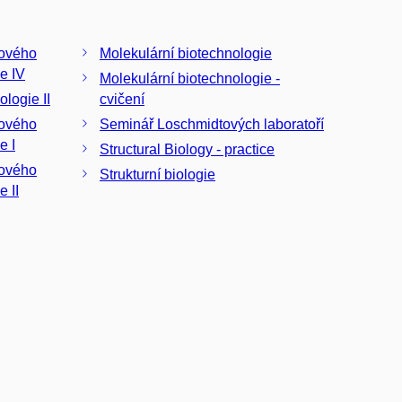
Molekulární biotechnologie
e IV
Molekulární biotechnologie -
logie II
cvičení
nového
Seminář Loschmidtových laboratoří
e I
Structural Biology - practice
nového
Strukturní biologie
e II