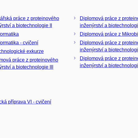
ářská práce z proteinového
Diplomová práce z proteinového
rství a biotechnologie II
inženýrství a biotechnologi
formatika
Diplomová práce z Mikrobio
formatika - cvičení
Diplomová práce z protei
inženýrství a biotechnologi
chnologické exkurze
Diplomová práce z protei
á práce z proteinového
inženýrství a biotechnologi
rství a biotechnologie III
ká příprava VI - cvičení