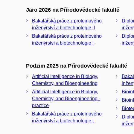
Jaro 2026 na Přírodovědecké fakultě
Bakalářská práce z proteinového
Diplomov
inženýrství a biotechnologie II
inžen
Bakalářská práce z proteinového
Diplomov
inženýrství a biotechnologie I
inžen
Podzim 2025 na Přírodovědecké fakultě
Artificial Intelligence in Biology,
Bakal
Chemistry, and Bioengineering
inžený
Artificial Intelligence in Biology,
Bioin
Chemistry, and Bioengineering -
Bioin
practice
Biote
Bakalářská práce z proteinového
Diplomov
inženýrství a biotechnologie I
inžený