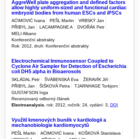
AggreWell plate aggregation and defined factors
allow highly uniform-sized and functional cardiac
embryoid bodies from human ESCs and iPSCs
AĆIMOVIĆ Ivana
PEŠL Martin
VRBSKÝ Jan
PŘIBYL Jan
LACAMPAGNE A
DVOŘÁK Petr
MELI Albano
Konferenční abstrakty
Rok: 2012, druh: Konferenční abstrakty
Electrochemical Immunosensor Coupled to
Cyclone Air Sampler for Detection of Escherichia
coli DH5 alpha in Bioaerosols
SKLÁDAL Petr
ŠVÁBENSKÁ Eva
ŽERAVÍK Jiří
PŘIBYL Jan
ŠIŠKOVÁ Petra
TJARNHAGE Torbjorn
GUSTAFSON Inga
Recenzovaný odborný článek
Electroanalysis
, rok: 2012, ročník: 24, vydání: 3,
DOI
Využití kmenových buněk v kardiologii a
mechanobiologie kardiomyocytů
PEŠL Martin
AĆIMOVIĆ Ivana
KOŠKOVÁ Stanislava