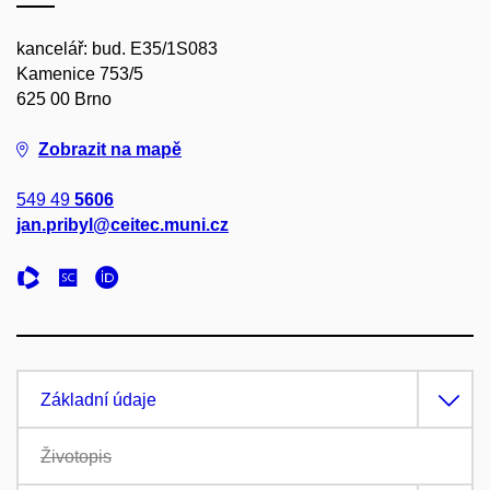
kancelář: bud. E35/1S083
Kamenice 753/5
625 00 Brno
Zobrazit na mapě
549 49
5606
jan.pribyl@ceitec.muni.cz
Základní údaje
Životopis