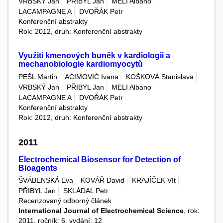
VRBSKÝ Jan
PŘIBYL Jan
MELI Albano
LACAMPAGNE A
DVOŘÁK Petr
Konferenční abstrakty
Rok: 2012, druh: Konferenční abstrakty
Využití kmenových buněk v kardiologii a
mechanobiologie kardiomyocytů
PEŠL Martin
AĆIMOVIĆ Ivana
KOŠKOVÁ Stanislava
VRBSKÝ Jan
PŘIBYL Jan
MELI Albano
LACAMPAGNE A
DVOŘÁK Petr
Konferenční abstrakty
Rok: 2012, druh: Konferenční abstrakty
2011
Electrochemical Biosensor for Detection of
Bioagents
ŠVÁBENSKÁ Eva
KOVÁŘ David
KRAJÍČEK Vít
PŘIBYL Jan
SKLÁDAL Petr
Recenzovaný odborný článek
International Journal of Electrochemical Science
, rok:
2011, ročník: 6, vydání: 12