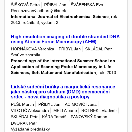
ŠIŠKOVÁ Petra
PŘIBYL Jan
ŠVÁBENSKÁ Eva
Recenzovaný odborný článek
International Journal of Electrochemical Science
, rok:
2013, ročník: 8, vydání: 2
High resolution imaging of double stranded DNA
using Atomic Force Microscopy (AFM)
HORŇÁKOVÁ Veronika
PŘIBYL Jan
SKLÁDAL Petr
Stať ve sborníku
Proceedings of the International Summer School on
Application of Scanning Probe Microscopy in Life
Sciences, Soft Matter and Nanofabrication
, rok: 2013
Lidské srdeční buňky a magnetická resonance
jako nástroj pro studium (DMD) onemocnění
srdce - nová diagnostika a postupy
PEŠL Martin
PŘIBYL Jan
AĆIMOVIĆ Ivana
VILOTIĆ Aleksandra
MELI Albano
ROTREKL Vladimír
SKLÁDAL Petr
KÁRA Tomáš
PANOVSKÝ Roman
DVOŘÁK Petr
Vyžádané přednášky