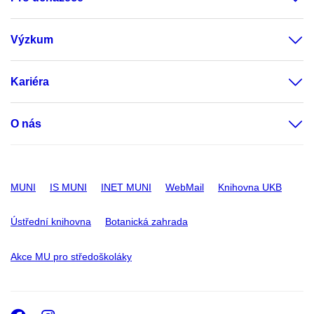
Výzkum
Kariéra
O nás
MUNI
IS MUNI
INET MUNI
WebMail
Knihovna UKB
Ústřední knihovna
Botanická zahrada
Akce MU pro středoškoláky