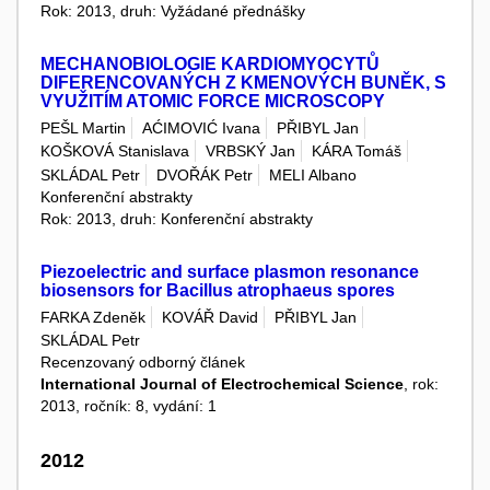
Rok: 2013, druh: Vyžádané přednášky
MECHANOBIOLOGIE KARDIOMYOCYTŮ
DIFERENCOVANÝCH Z KMENOVÝCH BUNĚK, S
VYUŽITÍM ATOMIC FORCE MICROSCOPY
PEŠL Martin
AĆIMOVIĆ Ivana
PŘIBYL Jan
KOŠKOVÁ Stanislava
VRBSKÝ Jan
KÁRA Tomáš
SKLÁDAL Petr
DVOŘÁK Petr
MELI Albano
Konferenční abstrakty
Rok: 2013, druh: Konferenční abstrakty
Piezoelectric and surface plasmon resonance
biosensors for Bacillus atrophaeus spores
FARKA Zdeněk
KOVÁŘ David
PŘIBYL Jan
SKLÁDAL Petr
Recenzovaný odborný článek
International Journal of Electrochemical Science
, rok:
2013, ročník: 8, vydání: 1
2012