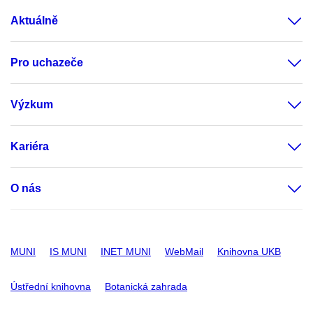
Aktuálně
Pro uchazeče
Výzkum
Kariéra
O nás
MUNI
IS MUNI
INET MUNI
WebMail
Knihovna UKB
Ústřední knihovna
Botanická zahrada