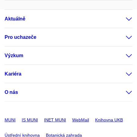
Aktuálně
Pro uchazeče
Výzkum
Kariéra
O nás
MUNI
IS MUNI
INET MUNI
WebMail
Knihovna UKB
Ústřední knihovna
Botanická zahrada