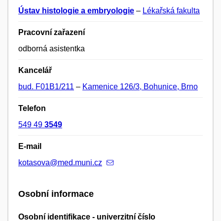
Ústav histologie a embryologie
–
Lékařská fakulta
Pracovní zařazení
odborná asistentka
Kancelář
bud. F01B1/211
–
Kamenice 126/3, Bohunice, Brno
Telefon
549 49
3549
E-mail
kotasova@med.muni.cz
Osobní informace
Osobní identifikace - univerzitní číslo