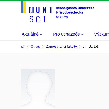
Aktuálně
Pro uchazeče
Výzku
O nás
Zaměstnanci fakulty
Jiří Bartoš