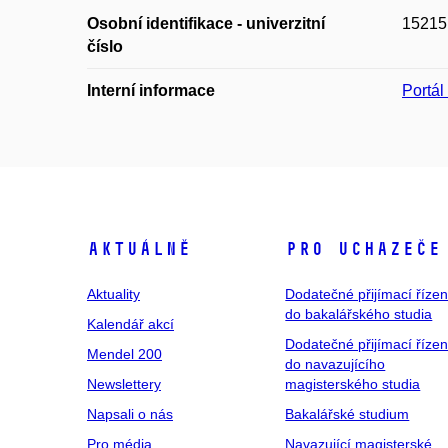
Osobní identifikace - univerzitní
15215
číslo
Interní informace
Portá
Aktuálně
Pro uchazeče
Aktuality
Dodatečné přijímací řízen
do bakalářského studia
Kalendář akcí
Dodatečné přijímací řízen
Mendel 200
do navazujícího
Newslettery
magisterského studia
Napsali o nás
Bakalářské studium
Pro média
Navazující magisterské