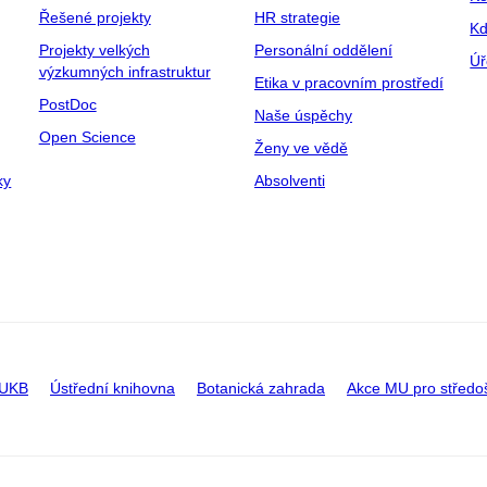
Řešené projekty
HR strategie
Kd
Projekty velkých
Personální oddělení
Úř
výzkumných infrastruktur
Etika v pracovním prostředí
PostDoc
Naše úspěchy
Open Science
Ženy ve vědě
ky
Absolventi
 UKB
Ústřední knihovna
Botanická zahrada
Akce MU pro středo