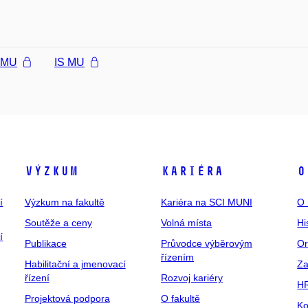
l MU
IS MU
Výzkum
Kariéra
O
í
Výzkum na fakultě
Kariéra na SCI MUNI
O 
Soutěže a ceny
Volná místa
Hi
í
Publikace
Průvodce výběrovým
Or
řízením
Habilitační a jmenovací
Za
řízení
Rozvoj kariéry
H
Projektová podpora
O fakultě
Ko