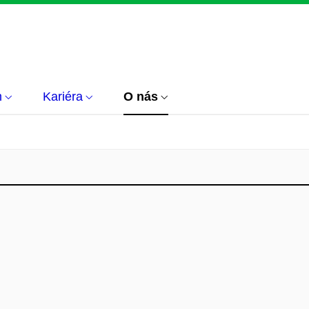
m
Kariéra
O nás