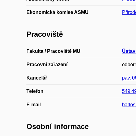
Ekonomická komise ASMU
Přírod
Pracoviště
Fakulta / Pracoviště MU
Ústav 
Pracovní zařazení
odborn
Kancelář
pav. 
Telefon
549 4
E-mail
barto
Osobní informace