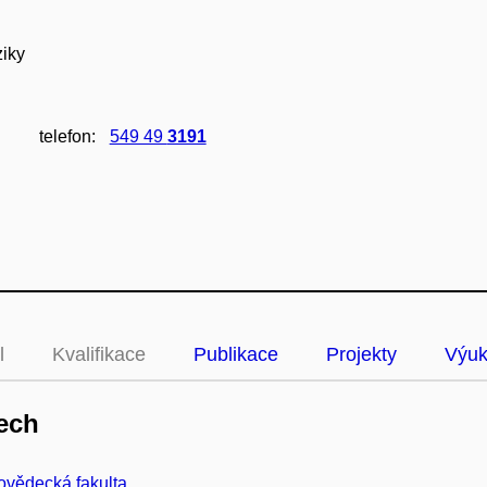
ziky
telefon:
549 49
3191
l
Kvalifikace
Publikace
Projekty
Výu
ech
ovědecká fakulta