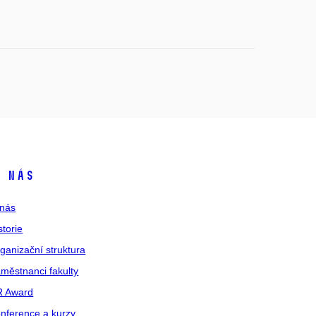
 nás
nás
storie
ganizační struktura
městnanci fakulty
R Award
nference a kurzy