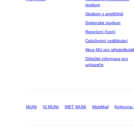
studium
Studium v angličtině
Doktorské studium
Rigorózní řízení
Celoživotní vzdělávání
Akce MU pro středoškolá
Důležité informace pro
uchazeče
MUNI
IS MUNI
INET MUNI
WebMail
Knihovna