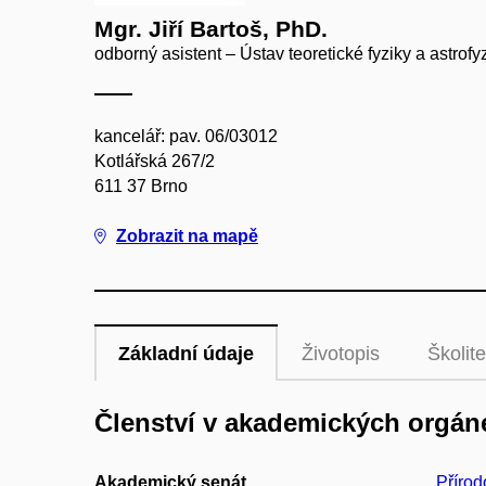
Mgr. Jiří Bartoš, PhD.
odborný asistent – Ústav teoretické fyziky a astrofy
kancelář: pav. 06/03012
Kotlářská 267/2
611 37 Brno
Zobrazit na mapě
Základní údaje
Životopis
Školite
Členství v akademických orgán
Akademický senát
Přírod