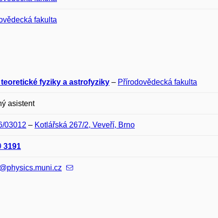
ovědecká fakulta
teoretické fyziky a astrofyziky
–
Přírodovědecká fakulta
ý asistent
06/03012
–
Kotlářská 267/2, Veveří, Brno
9
3191
s@physics.muni.cz