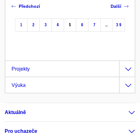
Předchozí
Další
1
2
3
4
5
6
7
…
39
Projekty
Výuka
Aktuálně
Pro uchazeče