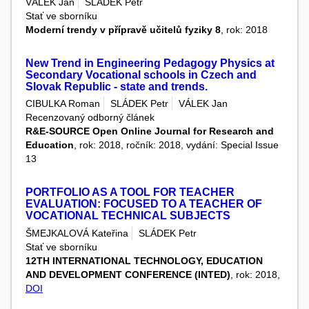
VÁLEK Jan
SLÁDEK Petr
Stať ve sborníku
Moderní trendy v přípravě učitelů fyziky 8
, rok: 2018
New Trend in Engineering Pedagogy Physics at
Secondary Vocational schools in Czech and
Slovak Republic - state and trends.
CIBULKA Roman
SLÁDEK Petr
VÁLEK Jan
Recenzovaný odborný článek
R&E-SOURCE Open Online Journal for Research and
Education
, rok: 2018, ročník: 2018, vydání: Special Issue
13
PORTFOLIO AS A TOOL FOR TEACHER
EVALUATION: FOCUSED TO A TEACHER OF
VOCATIONAL TECHNICAL SUBJECTS
ŠMEJKALOVÁ Kateřina
SLÁDEK Petr
Stať ve sborníku
12TH INTERNATIONAL TECHNOLOGY, EDUCATION
AND DEVELOPMENT CONFERENCE (INTED)
, rok: 2018,
DOI