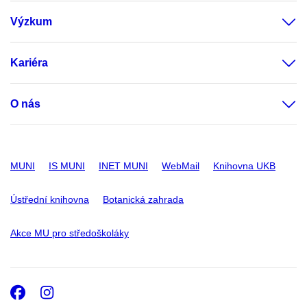
Výzkum
Kariéra
O nás
MUNI
IS MUNI
INET MUNI
WebMail
Knihovna UKB
Ústřední knihovna
Botanická zahrada
Akce MU pro středoškoláky
Facebook
Instagram