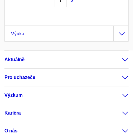
1
2
Výuka
Aktuálně
Pro uchazeče
Výzkum
Kariéra
O nás