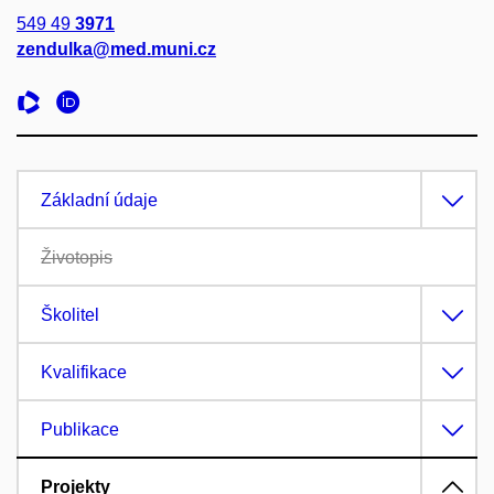
549 49
3971
zendulka@med.muni.cz
Základní údaje
Životopis
Školitel
Kvalifikace
Publikace
Projekty