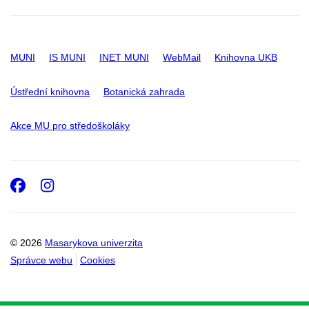
MUNI
IS MUNI
INET MUNI
WebMail
Knihovna UKB
Ústřední knihovna
Botanická zahrada
Akce MU pro středoškoláky
Facebook
Instagram
© 2026
Masarykova univerzita
Správce webu
Cookies