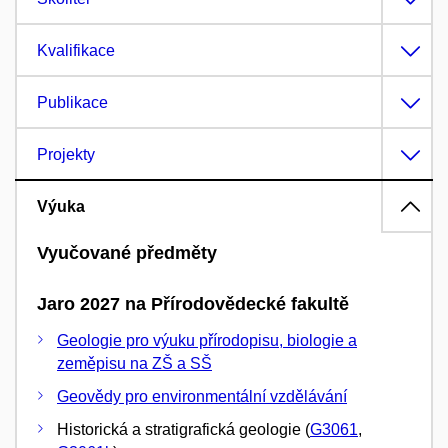
Kvalifikace
Publikace
Projekty
Výuka
Vyučované předměty
Jaro 2027 na Přírodovědecké fakultě
Geologie pro výuku přírodopisu, biologie a
zeměpisu na ZŠ a SŠ
Geovědy pro environmentální vzdělávání
Historická a stratigrafická geologie (
G3061
,