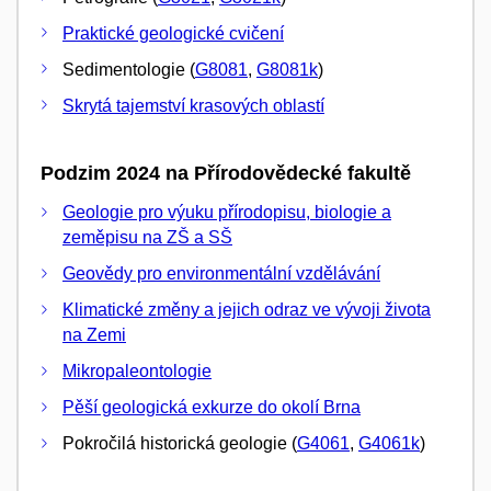
Praktické geologické cvičení
Sedimentologie (
G8081
,
G8081k
)
Skrytá tajemství krasových oblastí
Podzim 2024 na Přírodovědecké fakultě
Geologie pro výuku přírodopisu, biologie a
zeměpisu na ZŠ a SŠ
Geovědy pro environmentální vzdělávání
Klimatické změny a jejich odraz ve vývoji života
na Zemi
Mikropaleontologie
Pěší geologická exkurze do okolí Brna
Pokročilá historická geologie (
G4061
,
G4061k
)