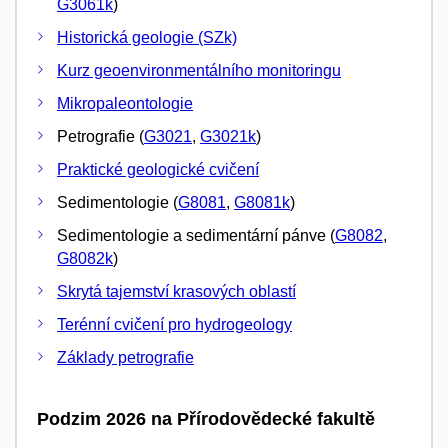
G3061k
)
Historická geologie (SZk)
Kurz geoenvironmentálního monitoringu
Mikropaleontologie
Petrografie (
G3021
,
G3021k
)
Praktické geologické cvičení
Sedimentologie (
G8081
,
G8081k
)
Sedimentologie a sedimentární pánve (
G8082
,
G8082k
)
Skrytá tajemství krasových oblastí
Terénní cvičení pro hydrogeology
Základy petrografie
Podzim 2026 na Přírodovědecké fakultě