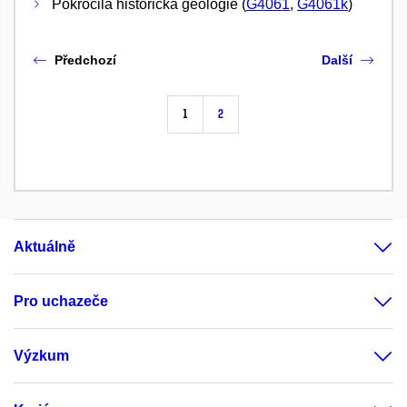
Pokročilá historická geologie (
G4061
,
G4061k
)
Předchozí
Další
1
2
Aktuálně
Pro uchazeče
Výzkum