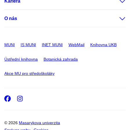
Kariéra
O nás
MUNI
IS MUNI
INET MUNI
WebMail
Knihovna UKB
Ústřední knihovna
Botanická zahrada
Akce MU pro středoškoláky
Facebook
Instagram
© 2026
Masarykova univerzita