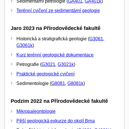
Sedimentární petrologie (
GA401
,
GA401k
)
Terénní cvičení ze sedimentární geologie
Jaro 2023 na Přírodovědecké fakultě
Historická a stratigrafická geologie (
G3061
,
G3061k
)
Kurz terénní geologické dokumentace
Petrografie (
G3021
,
G3021k
)
Praktické geologické cvičení
Sedimentologie (
G8081
,
G8081k
)
Podzim 2022 na Přírodovědecké fakultě
Mikropaleontologie
Pěší geologická exkurze do okolí Brna