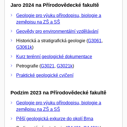
Jaro 2024 na Přírodovědecké fakultě
Geologie pro výuku přírodopisu, biologie a
zeměpisu na ZŠ a SŠ
Geovědy pro environmentální vzdělávání
Historická a stratigrafická geologie (
G3061
,
G3061k
)
Kurz terénní geologické dokumentace
Petrografie (
G3021
,
G3021k
)
Praktické geologické cvičení
Podzim 2023 na Přírodovědecké fakultě
Geologie pro výuku přírodopisu, biologie a
zeměpisu na ZŠ a SŠ
Pěší geologická exkurze do okolí Brna