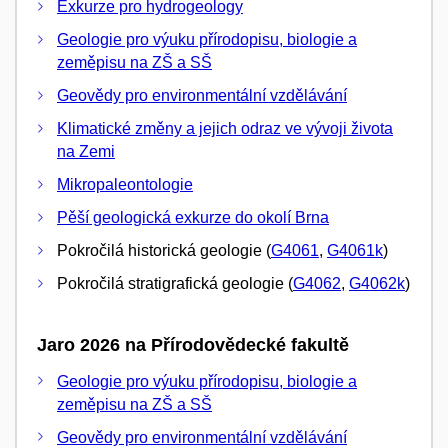
Exkurze pro hydrogeology
Geologie pro výuku přírodopisu, biologie a
zeměpisu na ZŠ a SŠ
Geovědy pro environmentální vzdělávání
Klimatické změny a jejich odraz ve vývoji života
na Zemi
Mikropaleontologie
Pěší geologická exkurze do okolí Brna
Pokročilá historická geologie (
G4061
,
G4061k
)
Pokročilá stratigrafická geologie (
G4062
,
G4062k
)
Jaro 2026 na Přírodovědecké fakultě
Geologie pro výuku přírodopisu, biologie a
zeměpisu na ZŠ a SŠ
Geovědy pro environmentální vzdělávání