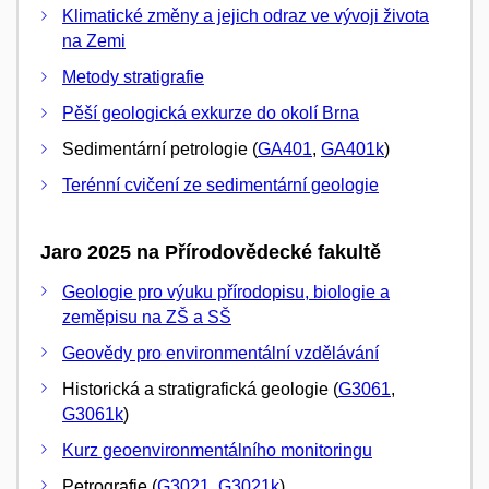
Klimatické změny a jejich odraz ve vývoji života
na Zemi
Metody stratigrafie
Pěší geologická exkurze do okolí Brna
Sedimentární petrologie (
GA401
,
GA401k
)
Terénní cvičení ze sedimentární geologie
Jaro 2025 na Přírodovědecké fakultě
Geologie pro výuku přírodopisu, biologie a
zeměpisu na ZŠ a SŠ
Geovědy pro environmentální vzdělávání
Historická a stratigrafická geologie (
G3061
,
G3061k
)
Kurz geoenvironmentálního monitoringu
Petrografie (
G3021
,
G3021k
)